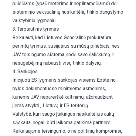
piliečiams (ypač moterims ir nepilnamečiams) dėl
sisteminio seksualinių nusikaltėlių tinklo dangstymo
valstybiniu lygmeniu.
3. Tarptautinis tyrimas
Reikalauti, kad Lietuvos Generalinė prokuratūra
perimtų tyrimus, susijusius su mūsų piliečiais, nes
JAV teisingumo sistema įrodė savo šališkumą ir
nesugebėjimą nubausti visų tinklo dalyvių.
4. Sankcijos
Inicijuoti ES lygmens sankcijas visiems Epsteino
bylos dokumentuose minimiems asmenims,
kuriems JAV nepareiškė kaltinimų, uždraudžiant
jiems atvykti į Lietuvą ir ES teritoriją.
Valstybė, kuri saugo įtakingus nusikaltėlius aukų
sąskaita, negali būti laikoma patikima partnere.
Reikalaujame teisingumo, o ne politinių kompromisų.