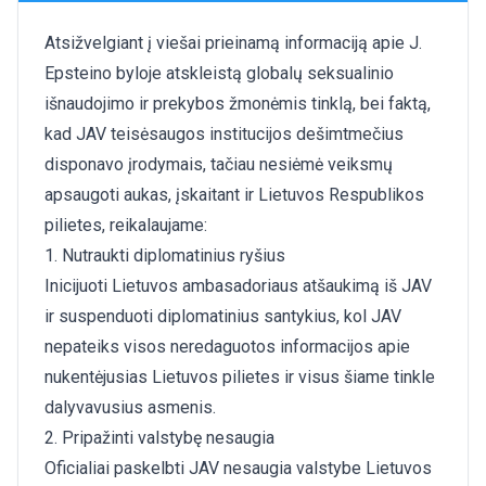
Atsižvelgiant į viešai prieinamą informaciją apie J.
Epsteino byloje atskleistą globalų seksualinio
išnaudojimo ir prekybos žmonėmis tinklą, bei faktą,
kad JAV teisėsaugos institucijos dešimtmečius
disponavo įrodymais, tačiau nesiėmė veiksmų
apsaugoti aukas, įskaitant ir Lietuvos Respublikos
pilietes, reikalaujame:
1. Nutraukti diplomatinius ryšius
Inicijuoti Lietuvos ambasadoriaus atšaukimą iš JAV
ir suspenduoti diplomatinius santykius, kol JAV
nepateiks visos neredaguotos informacijos apie
nukentėjusias Lietuvos pilietes ir visus šiame tinkle
dalyvavusius asmenis.
2. Pripažinti valstybę nesaugia
Oficialiai paskelbti JAV nesaugia valstybe Lietuvos