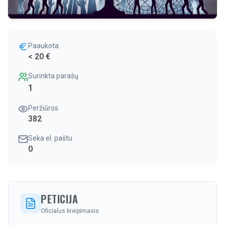
Paaukota
< 20 €
Surinkta parašų
1
Peržiūros
382
Seka el. paštu
0
PETICIJA
Oficialus kreipimasis