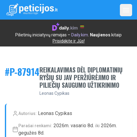
Open
Pilietinių iniciatyvų rėmėjas –
Daily.kim
.
Naujienos
.kitaip
Prisidėkite ir Jūs!
#P-
87914
REIKALAVIMAS DĖL DIPLOMATINIŲ
RYŠIŲ SU JAV PERŽIŪRĖJIMO IR
PILIEČIŲ SAUGUMO UŽTIKRINIMO
Leonas Cypikas
Leonas Cypikas
Autorius:
2026m. vasario 8d.
2026m.
Parašai renkami:
iki
gegužės 8d.