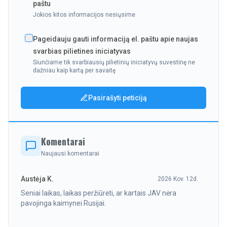
paštu
Jokios kitos informacijos nesiųsime
Pageidauju gauti informaciją el. paštu apie naujas
svarbias pilietines iniciatyvas
Siunčiame tik svarbiausių pilietinių iniciatyvų suvestinę ne
dažniau kaip kartą per savaitę
Pasirašyti peticiją
Komentarai
Naujausi komentarai
Austėja K.
2026 Kov. 12d.
Seniai laikas, laikas peržiūrėti, ar kartais JAV nėra
pavojinga kaimynei Rusijai.