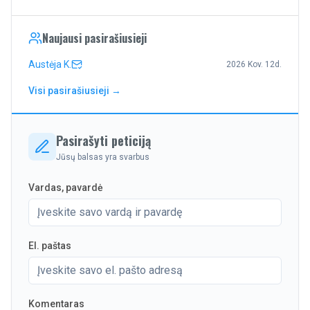
Naujausi pasirašiusieji
Austėja K.
2026 Kov. 12d.
Visi pasirašiusieji →
Pasirašyti peticiją
Jūsų balsas yra svarbus
Vardas, pavardė
El. paštas
Komentaras