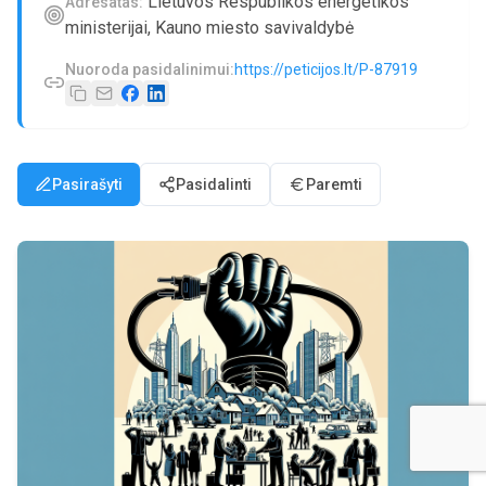
Lietuvos Respublikos energetikos
Adresatas:
ministerijai, Kauno miesto savivaldybė
Nuoroda pasidalinimui:
https://peticijos.lt/P-87919
Pasirašyti
Pasidalinti
Paremti