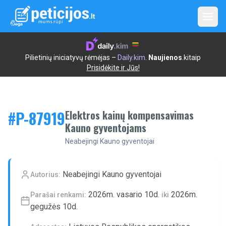
Open
Pilietinių iniciatyvų rėmėjas –
Daily.kim
.
Naujienos
.kitaip
Prisidėkite ir Jūs!
#P-
87919
Elektros kainų kompensavimas
Kauno gyventojams
Neabejingi Kauno gyventojai
Neabejingi Kauno gyventojai
Autorius:
2026m. vasario 10d.
2026m.
Parašai renkami:
iki
gegužės 10d.