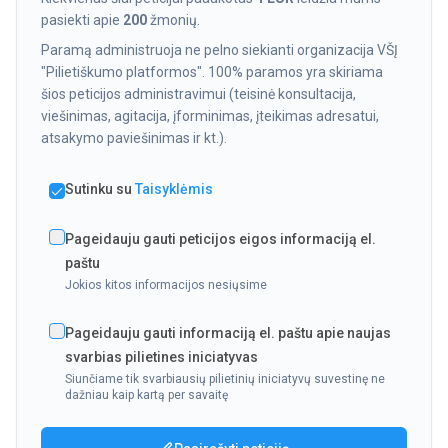
pasiekti apie
200
žmonių.
Paramą administruoja ne pelno siekianti organizacija VŠĮ
"Pilietiškumo platformos". 100% paramos yra skiriama
šios peticijos administravimui (teisinė konsultacija,
viešinimas, agitacija, įforminimas, įteikimas adresatui,
atsakymo paviešinimas ir kt.).
Sutinku su
Taisyklėmis
Pageidauju gauti peticijos eigos informaciją el.
paštu
Jokios kitos informacijos nesiųsime
Pageidauju gauti informaciją el. paštu apie naujas
svarbias pilietines iniciatyvas
Siunčiame tik svarbiausių pilietinių iniciatyvų suvestinę ne
dažniau kaip kartą per savaitę