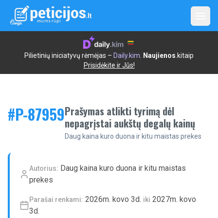
Open
Pilietinių iniciatyvų rėmėjas –
Daily.kim
.
Naujienos
.kitaip
Prisidėkite ir Jūs!
#P-
87959
Prašymas atlikti tyrimą dėl
nepagrįstai aukštų degalų kainų
Daug kaina kuro duona ir kitu maistas prekes
Daug kaina kuro duona ir kitu maistas
Autorius:
prekes
2026m. kovo 3d.
2027m. kovo
Parašai renkami:
iki
3d.