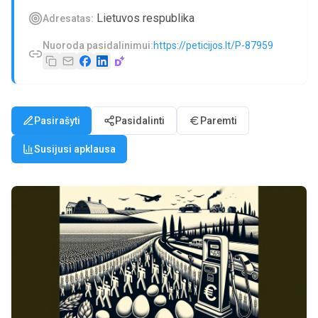
Lietuvos respublika
Adresatas:
Nuoroda pasidalinimui:
https://peticijos.lt/P-87959
Pasirašyti
Pasidalinti
Paremti
Susijusi apklausa