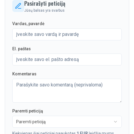
Pasirašyti peticiją
Jūsų balsas yra svarbus
Vardas, pavardė
El. paštas
Komentaras
Paremti peticiją
Paremti peticiją
Kiekvienas šiai peticijai paaukotas
1 EUR
leidžia mums