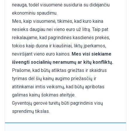
neauga, todėl visuomenė susiduria su didėjančiu
ekonominiu spaudimu.
Mes, kaip visuomenė, tikimės, kad kuro kaina
nesieks daugiau nei vieno euro už litrą. Taip pat
reikalaujame, kad pagrindinės kasdienės prekės,
tokios kaip duona ir kiaušiniai, liktų įperkamos,
neviršijant vieno euro kainos.
Mes visi siekiame
išvengti socialinių neramumų ar kitų konfliktų.
Prašome, kad būtų atliktas griežtas ir skaidrus
tyrimas dėl šių kainų augimo priežasčių ir
atitinkamai imtis veiksmų, kad būtų apribotas
galimas kainų šokimas ateityje.
Gyventojų gerovė turėtų būti pagrindinis visų
sprendimų tikslas.