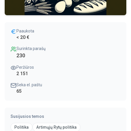
Paaukota
< 20 €
Surinkta parašų
230
Peržiūros
2 151
Seka el. paštu
65
Susijusios temos
Politika
Artimųjų Rytų politika