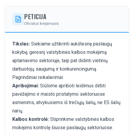
PETICIJA
Oficialus kreipimasis
Tikslas:
Siekiame užtikrinti aukštesnę paslaugų
kokybę, geresnį valstybinės kalbos mokėjimą
aptarnavimo sektoriuje, taip pat didinti vietinių
darbuotojų saugumą ir konkurencingumą.
Pagrindiniai reikalavimai:
Apribojimai:
Siūlome apriboti leidimus dirbti
pavėžėjimo ir maisto pristatymo sektoriuose
asmenims, atvykusiems iš trečiųjų šalių, ne ES šalių
narių.
Kalbos kontrolė:
Stiprinkime valstybinės kalbos
mokėjimo kontrolę šiuose paslaugų sektoriuose.