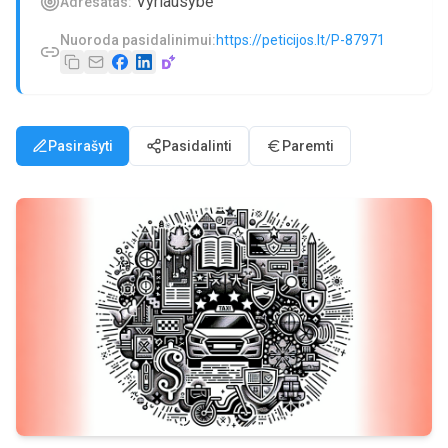
Vyriausybė
Adresatas:
Nuoroda pasidalinimui:
https://peticijos.lt/P-87971
Pasirašyti
Pasidalinti
Paremti