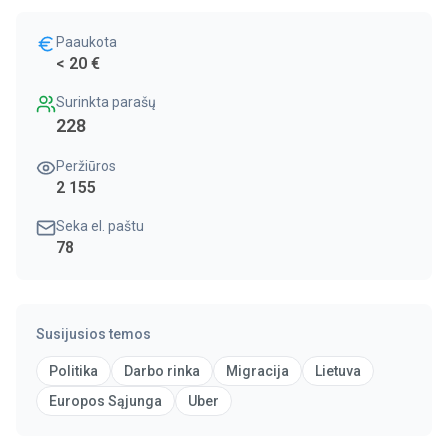
Paaukota
< 20 €
Surinkta parašų
228
Peržiūros
2 155
Seka el. paštu
78
Susijusios temos
Politika
Darbo rinka
Migracija
Lietuva
Europos Sąjunga
Uber