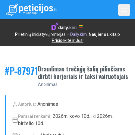
Open
Pilietinių iniciatyvų rėmėjas –
Daily.kim
.
Naujienos
.kitaip
Prisidėkite ir Jūs!
#P-
87971
Draudimas trečiųjų šalių piliečiams
dirbti kurjeriais ir taksi vairuotojais
Anonimas
Anonimas
Autorius:
2026m. kovo 10d.
2026m.
Parašai renkami:
iki
birželio 10d.