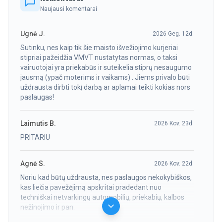
Naujausi komentarai
Ugnė J.
2026 Geg. 12d.
Sutinku, nes kaip tik šie maisto išvežiojimo kurjeriai
stipriai pažeidžia VMVT nustatytas normas, o taksi
vairuotojai yra priekabūs ir suteikelia stiprų nesaugumo
jausmą (ypač moterims ir vaikams) . Jiems privalo būti
uždrausta dirbti tokį darbą ar aplamai teikti kokias nors
paslaugas!
Laimutis B.
2026 Kov. 23d.
PRITARIU
Agnė S.
2026 Kov. 22d.
Noriu kad būtų uždrausta, nes paslaugos nekokybiškos,
kas liečia pavežėjimą apskritai pradedant nuo
techniškai netvarkingų automobilių, priekabių, kalbos
nežinojimo ir pan.