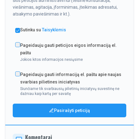
šios peticijos administravimui (teisinė konsultacija,
viešinimas, agitacija, įforminimas, įteikimas adresatui,
atsakymo paviešinimas ir kt.).
Sutinku su
Taisyklėmis
Pageidauju gauti peticijos eigos informaciją el.
paštu
Jokios kitos informacijos nesiųsime
Pageidauju gauti informaciją el. paštu apie naujas
svarbias pilietines iniciatyvas
Siunčiame tik svarbiausių pilietinių iniciatyvų suvestinę ne
dažniau kaip kartą per savaitę
Pasirašyti peticiją
Komentarai