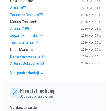
Dovile Dindaite
2026 Bal. 14d.
Arturas
2026 Bal. 11d.
Taurintas Devainis
2026 Kov. 30d.
Marius Zabulionis
2026 Kov. 30d.
Arūnas D.
2026 Kov. 28d.
Jogaila Bernardas
2026 Kov. 27d.
Tomas aTumas
2026 Kov. 25d.
Linas Manionis
2026 Kov. 25d.
Daiva Paskauskaite
2026 Kov. 25d.
Artūras Bukauskas
2026 Kov. 24d.
Visi pasirašiusieji →
Pasirašyti peticiją
Jūsų balsas yra svarbus
Vardas, pavardė