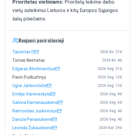
Prioritetas vietiniams:
Prioritetą teikime darbo
vietų suteikimui Lietuvos ir kitų Europos Sąjungos
šalių piliečiams.
Naujausi pasirašiusieji
Taurintas D
2026 Bir. 27d.
Tomas Neimetas
2026 Bir. 4d.
Edgaras Alechnavičius
2026 Geg. 31d.
Pavlo Pudluzhnyy
2026 Geg. 12d.
Ugnė Jankevičiūtė
2026 Geg. 12d.
Emilija Višneveckytė
2026 Geg. 8d.
Salvina Ramanauskienė
2026 Geg. 6d.
Raimondas Juskevicius
2026 Geg. 4d.
Danutė Panasiukienė
2026 Geg. 4d.
Leonida Žukauskienė
2026 Bal. 29d.