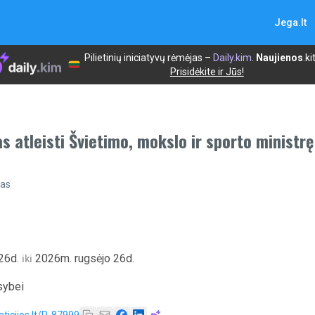
Jega.lt
Pilietinių iniciatyvų rėmėjas –
Daily.kim
.
Naujienos
.ki
Prisidėkite ir Jūs!
s atleisti Švietimo, mokslo ir sporto ministr
nas
26d.
2026m. rugsėjo 26d.
iki
sybei