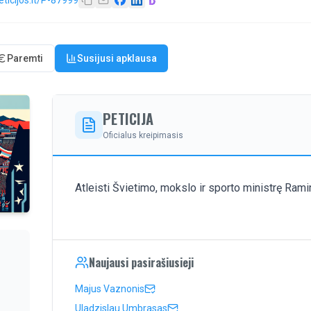
eticijos.lt/P-87999
Paremti
Susijusi apklausa
PETICIJA
Oficialus kreipimasis
Atleisti Švietimo, mokslo ir sporto ministrę Ram
Naujausi pasirašiusieji
Majus Vaznonis
Uladzislau Umbrasas