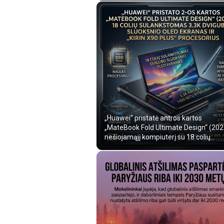
„Huawei“ pristatė antros kartos
„MateBook Fold Ultimate Design“ (202
nešiojamąjį kompiuterį su 18 colių
sulankstomu dv...