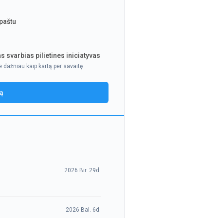
 paštu
s svarbias pilietines iniciatyvas
e dažniau kaip kartą per savaitę
ją
2026 Bir. 29d.
2026 Bal. 6d.