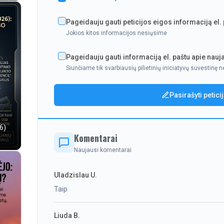
Pageidauju gauti peticijos eigos informaciją el.
Jokios kitos informacijos nesiųsime
Pageidauju gauti informaciją el. paštu apie nauja
Siunčiame tik svarbiausių pilietinių iniciatyvų suvestinę n
Pasirašyti petici
6)
Komentarai
Naujausi komentarai
Uladzislau U.
Taip
Liuda B.