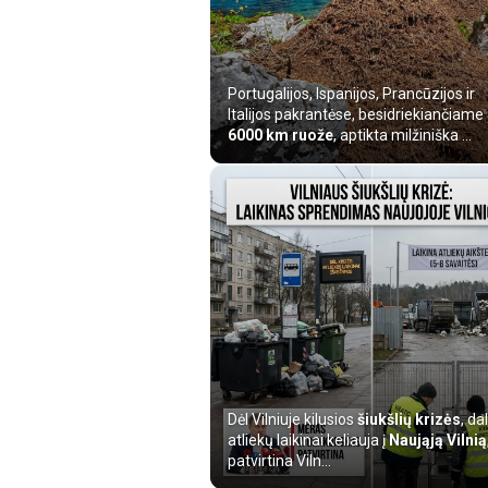
Portugalijos, Ispanijos, Prancūzijos ir
Italijos pakrantėse, besidriekiančiame
6000 km ruože
, aptikta milžiniška ...
Dėl Vilniuje kilusios
šiukšlių krizės
, dal
atliekų laikinai keliauja į
Naująją Vilnią
patvirtina Viln...