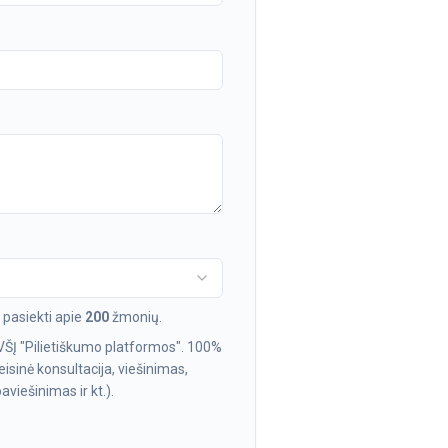
pasiekti apie
200
žmonių.
VŠĮ "Pilietiškumo platformos". 100%
isinė konsultacija, viešinimas,
viešinimas ir kt.).