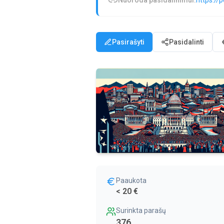
Nuoroda pasidalinimui:
https://p
Pasirašyti
Pasidalinti
Paaukota
< 20 €
Surinkta parašų
376