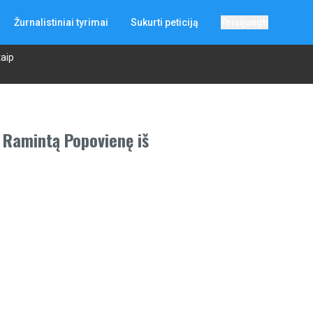
Žurnalistiniai tyrimai
Sukurti peticiją
Prisijungti
taip
ę Ramintą Popovienę iš