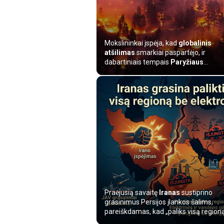
Mokslininkai įspėja, kad
globalinis
atšilimas
smarkiai paspartėjo, ir
dabartiniais tempais
Paryžiaus
susitarim...
Praėjusią savaitę
Iranas
sustiprino
grasinimus Persijos įlankos šalims,
pareiškdamas, kad „paliks visą region
be...