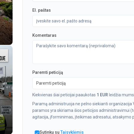
El. paštas
Komentaras
Paremti peticiją
Paremti peticiją
Kiekvienas šiai peticijai paaukotas
1 EUR
leidžia mums 
Paramą administruoja ne pelno siekianti organizacija 
paramos yra skiriama šios peticijos administravimui (te
is
agitacija, įforminimas, įteikimas adresatui, atsakymo pa
, -
Sutinku su
Taisyklėmis