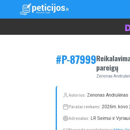
#P-
87999
Reikalavima
pareigų
Zenonas Andrulė
Zenonas Andrulėnas
Autorius:
2026m. kovo 
Parašai renkami:
LR Seimui ir Vyriau
Adresatas: