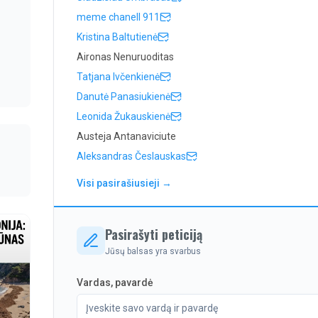
meme chanell 911
Kristina Baltutienė
Aironas Nenuruoditas
Tatjana Ivčenkienė
Danutė Panasiukienė
Leonida Žukauskienė
Austeja Antanaviciute
Aleksandras Česlauskas
Visi pasirašiusieji →
Pasirašyti peticiją
Jūsų balsas yra svarbus
Vardas, pavardė