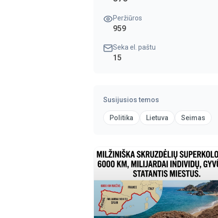
Peržiūros
959
Seka el. paštu
15
Susijusios temos
Politika
Lietuva
Seimas