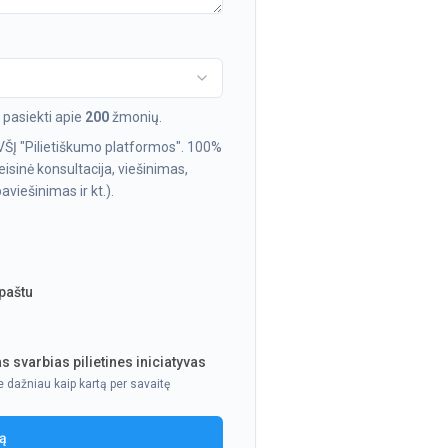
pasiekti apie
200
žmonių.
VŠĮ "Pilietiškumo platformos". 100%
isinė konsultacija, viešinimas,
viešinimas ir kt.).
 paštu
s svarbias pilietines iniciatyvas
e dažniau kaip kartą per savaitę
ją