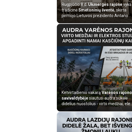
Rugpjūčio 8 d.
Ukmergės rajone
vyks
tradicinė
Smetoninių šventė
, skirta
pirmojo Lietuvos prezidento Antano...
Ketvirtadienio vakarą
Varėnos rajono
savivaldybėje
siautusi audra sukėlė
didelius nuostolius - virto medžiai, ele..