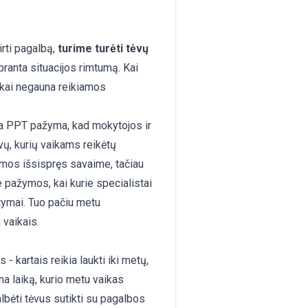
irti pagalbą,
turime turėti tėvų
pranta situacijos rimtumą. Kai
kai negauna reikiamos
nga PPT pažyma, kad mokytojos ir
ėvų, kurių vaikams reikėtų
lemos išsispręs savaime, tačiau
Be pažymos, kai kurie specialistai
atymai. Tuo pačiu metu
 vaikais.
- kartais reikia laukti iki metų,
a laiką, kurio metu vaikas
bėti tėvus sutikti su pagalbos