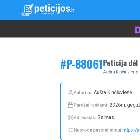
#P-
88061
Peticija dė
Aušra Kinčiuvienė
Aušra Kinčiuvienė
Autorius:
2026m. geguž
Parašai renkami:
Seimas
Adresatas:
Nuoroda pasidalinimui:
https://p