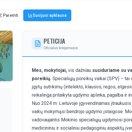
Paremti
Susijusi apklausa
PETICIJA
Oficialus kreipimasis
Mes, mokytojai,
vis dažniau
susiduriame su vai
poreikių.
Specialiųjų poreikių vaikai (SPV) – tai 
įgytų sutrikimų (intelekto, klausos, regos, elgesio
reikalinga pritaikyta ugdymo aplinka, pagalba ir 
Nuo 2024 m. Lietuvoje įgyvendinamas įtraukusis 
vaikų mokymąsi bendrojo ugdymo įstaigose. Mok
vadovaujantis Mokinio specialiųjų ugdymosi pore
medicininiu ir socialiniu pedagoginiu aspektų įve