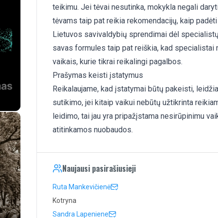
teikimu. Jei tėvai nesutinka, mokykla negali daryt
tėvams taip pat reikia rekomendacijų, kaip padėti 
Lietuvos savivaldybių sprendimai dėl specialist
savas formules taip pat reiškia, kad specialistai 
vaikais, kurie tikrai reikalingi pagalbos.
Prašymas keisti įstatymus
Reikalaujame, kad įstatymai būtų pakeisti, leidžia
sutikimo, jei kitaip vaikui nebūtų užtikrinta reik
leidimo, tai jau yra pripažįstama nesirūpinimu vaik
atitinkamos nuobaudos.
Naujausi pasirašiusieji
Ruta Mankevičienė
Kotryna
Sandra Lapeniene