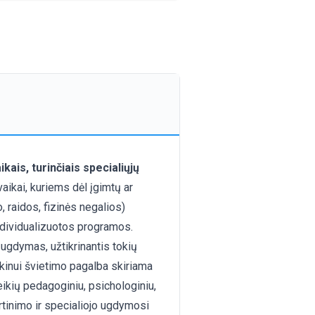
kais, turinčiais specialiųjų
vaikai, kuriems dėl įgimtų ar
, raidos, fizinės negalios)
individualizuotos programos.
ugdymas, užtikrinantis tokių
inui švietimo pagalba skiriama
ikių pedagoginiu, psichologiniu,
rtinimo ir specialiojo ugdymosi