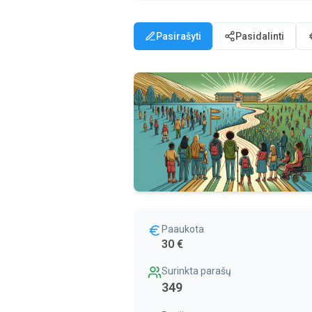
Pasirašyti
Pasidalinti
Paaukota
30 €
Surinkta parašų
349