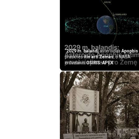
"
2029 m. balandį
asteroidas
Apophis
praskries
itin arti Žemės
, o NASA
erdvėlaivis
OSIRIS-APEX