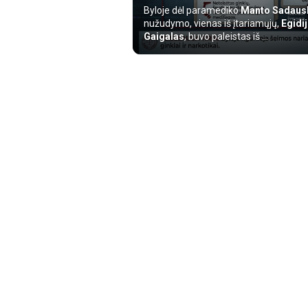
Byloje dėl paramediko
Manto Sadaus
nužudymo, vienas iš įtariamųjų,
Egidi
Gaigalas
, buvo paleistas iš ...