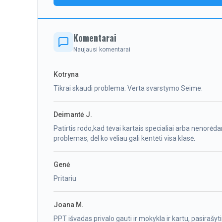
Komentarai
Naujausi komentarai
Kotryna
Tikrai skaudi problema. Verta svarstymo Seime.
Deimantė J.
Patirtis rodo,kad tėvai kartais specialiai arba nenorėd
problemas, dėl ko vėliau gali kentėti visa klasė.
Genė
Pritariu
Joana M.
PPT išvadas privalo gauti ir mokykla ir kartu, pasirašytin