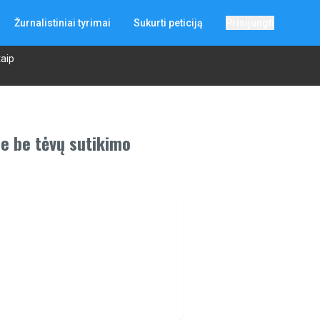
Žurnalistiniai tyrimai
Sukurti peticiją
Prisijungti
taip
me be tėvų sutikimo