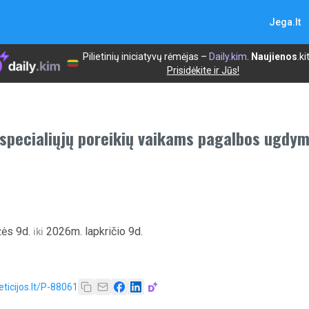
Jega.lt
Pilietinių iniciatyvų rėmėjas –
Daily.kim
.
Naujienos
.ki
Prisidėkite ir Jūs!
l specialiųjų poreikių vaikams pagalbos ugdy
ės 9d.
2026m. lapkričio 9d.
iki
eticijos.lt/P-88061