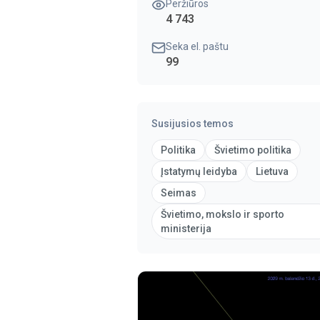
Peržiūros
4 743
Seka el. paštu
99
Susijusios temos
Politika
Švietimo politika
Įstatymų leidyba
Lietuva
Seimas
Švietimo, mokslo ir sporto
ministerija