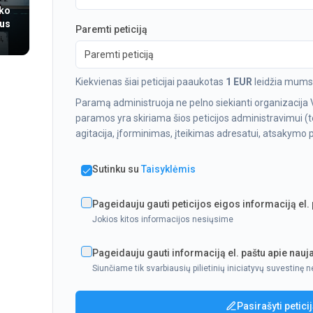
ko
jus
Paremti peticiją
Paremti peticiją
Kiekvienas šiai peticijai paaukotas
1 EUR
leidžia mums 
Paramą administruoja ne pelno siekianti organizacija 
paramos yra skiriama šios peticijos administravimui (te
agitacija, įforminimas, įteikimas adresatui, atsakymo pa
Sutinku su
Taisyklėmis
Pageidauju gauti peticijos eigos informaciją el.
Jokios kitos informacijos nesiųsime
Pageidauju gauti informaciją el. paštu apie nauja
Siunčiame tik svarbiausių pilietinių iniciatyvų suvestinę n
Pasirašyti petici