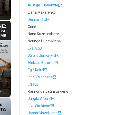
Austėja Kuprionytė
Elena Makarenko
Deimantė J
Genė
Nona Kuzminskienė
Neringa Dudovičienė
Eva A.
Jūratė Jurkonytė
Aleksas Bareika
Eglė Kairė
Inga Valančiūtė
Eglė
.
Raimonda Jašinsuskienė
Jurgita Ačienė
Ieva Šimkienė
Joana Mazeikiene