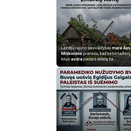
Lazdijų rajono savivaldybės
merė Au
Miškinienė
pranešė, kad ketvirtadienį
kilusi
audra
padarė didelę ža...