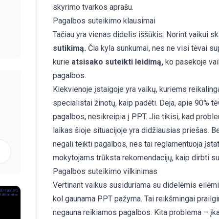
skyrimo tvarkos aprašu.
Pagalbos suteikimo klausimai
Tačiau yra vienas didelis iššūkis. Norint vaikui sk
sutikimą.
Čia kyla sunkumai, nes ne visi tėvai su
kurie
atsisako suteikti leidimą,
ko pasekoje vai
pagalbos.
Kiekvienoje įstaigoje yra vaikų, kuriems reikali
specialistai žinotų, kaip padėti. Deja, apie 90% t
pagalbos, nesikreipia į PPT. Jie tikisi, kad prob
laikas šioje situacijoje yra didžiausias priešas. 
negali teikti pagalbos, nes tai reglamentuoja įst
mokytojams trūksta rekomendacijų, kaip dirbti su
Pagalbos suteikimo vilkinimas
Vertinant vaikus susiduriama su didelėmis eilėmis 
kol gaunama PPT pažyma. Tai reikšmingai prailgin
negauna reikiamos pagalbos. Kita problema – įkal