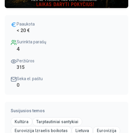
Paaukota
< 20 €
Surinkta parašų
4
Peržiūros
315
Seka el. paštu
0
Susijusios temos
Kultūra
Tarptautiniai santykiai
Eurovizija Izraelis boikotas
Lietuva
Eurovizija