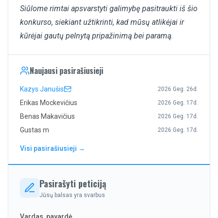
Siūlome rimtai apsvarstyti galimybę pasitraukti iš šio
konkurso, siekiant užtikrinti, kad mūsų atlikėjai ir
kūrėjai gautų pelnytą pripažinimą bei paramą
.
Naujausi pasirašiusieji
Kazys Janušis
2026 Geg. 26d.
Erikas Mockevičius
2026 Geg. 17d.
Benas Makavičius
2026 Geg. 17d.
Gustas m
2026 Geg. 17d.
Visi pasirašiusieji →
Pasirašyti peticiją
Jūsų balsas yra svarbus
Vardas, pavardė