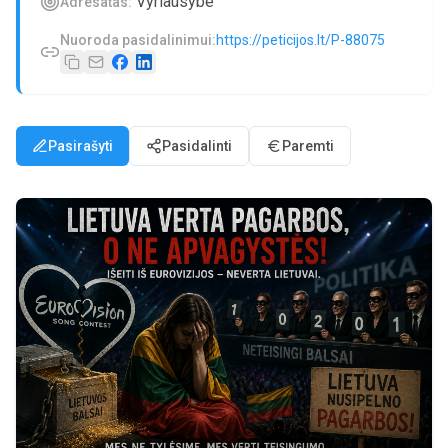
Vyriausybe
Adresatas:
Nuoroda pasidalinimui:
https://peticijos.lt/P-88075
Pasirašyti
Pasidalinti
Paremti