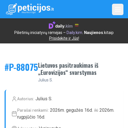
Open
Pilietinių iniciatyvų rėmėjas –
Daily.kim
.
Naujienos
.kitaip
Prisidėkite ir Jūs!
#P-
88075
Lietuvos pasitraukimas iš
„Eurovizijos“ svarstymas
Julius S.
Julius S.
Autorius:
2026m. gegužės 16d.
2026m.
Parašai renkami:
iki
rugpjūčio 16d.