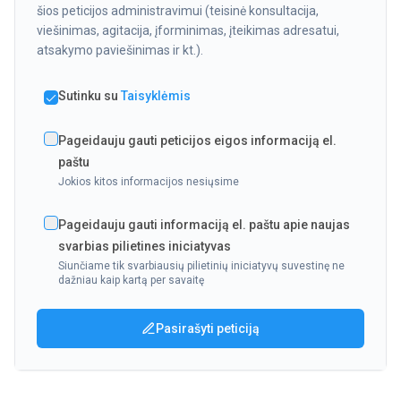
šios peticijos administravimui (teisinė konsultacija,
viešinimas, agitacija, įforminimas, įteikimas adresatui,
atsakymo paviešinimas ir kt.).
Sutinku su
Taisyklėmis
Pageidauju gauti peticijos eigos informaciją el.
paštu
Jokios kitos informacijos nesiųsime
Pageidauju gauti informaciją el. paštu apie naujas
svarbias pilietines iniciatyvas
Siunčiame tik svarbiausių pilietinių iniciatyvų suvestinę ne
dažniau kaip kartą per savaitę
Pasirašyti peticiją