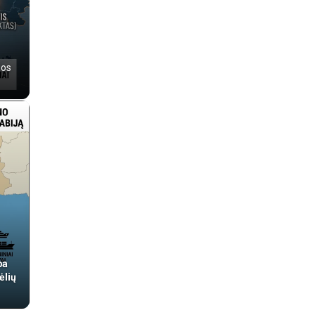
jos
ba
ėlių