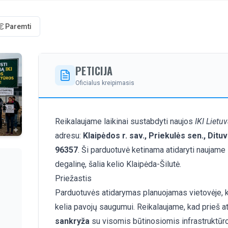
Paremti
PETICIJA
Oficialus kreipimasis
Reikalaujame laikinai sustabdyti naujos
IKI Lietu
adresu:
Klaipėdos r. sav., Priekulės sen., Dituv
96357
. Ši parduotuvė ketinama atidaryti naujame
degalinę, šalia kelio Klaipėda-Šilutė.
Priežastis
Parduotuvės atidarymas planuojamas vietovėje, 
kelia pavojų saugumui. Reikalaujame, kad prieš 
sankryža
su visomis būtinosiomis infrastruktūr