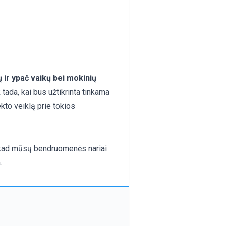
ų ir ypač vaikų bei mokinių
tada, kai bus užtikrinta tinkama
ekto veiklą prie tokios
i, kad mūsų bendruomenės nariai
.