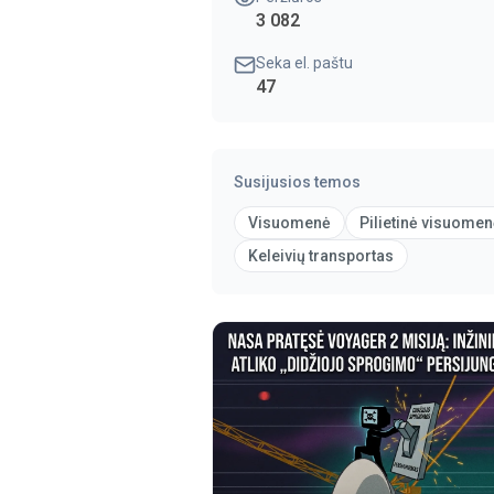
3 082
Seka el. paštu
47
Susijusios temos
Visuomenė
Pilietinė visuome
Keleivių transportas