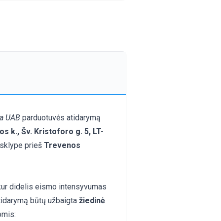
va UAB
parduotuvės atidarymą
os k., Šv. Kristoforo g. 5, LT-
 sklype prieš
Trevenos
kur didelis eismo intensyvumas
atidarymą būtų užbaigta
žiedinė
omis: