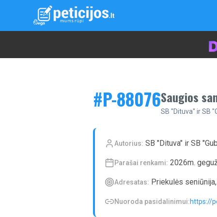
#P-
88076
Saugios san
SB "Dituva" ir SB "
SB "Dituva" ir SB "Gub
Autorius:
2026m. geguž
Parašai renkami:
Priekulės seniūnija
Adresatas:
Nuoroda pasidalinimui:
https://p