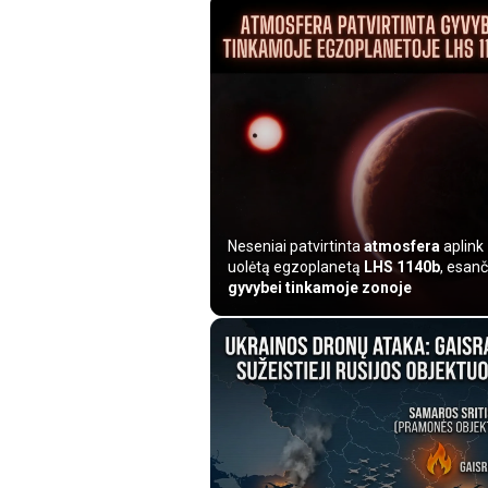
Neseniai patvirtinta
atmosfera
aplink
uolėtą egzoplanetą
LHS 1140b
, esanč
gyvybei tinkamoje zonoje