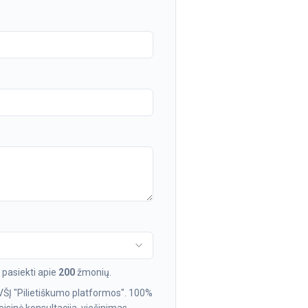
pasiekti apie
200
žmonių.
VŠĮ "Pilietiškumo platformos". 100%