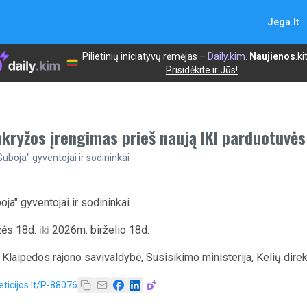
Jega.lt
Pilietinių iniciatyvų rėmėjas –
Daily.kim
.
Naujienos
.ki
Prisidėkite ir Jūs!
kryžos įrengimas prieš naują IKI parduotuvė
Guboja" gyventojai ir sodininkai
oja" gyventojai ir sodininkai
ės 18d.
2026m. birželio 18d.
iki
, Klaipėdos rajono savivaldybė, Susisikimo ministerija, Kelių dir
eticijos.lt/P-88076