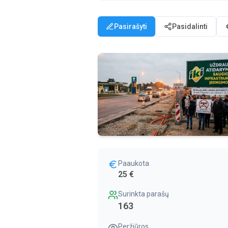
Pasirašyti
Pasidalinti
Paaukota
25 €
Surinkta parašų
163
Peržiūros