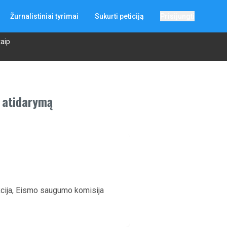
Žurnalistiniai tyrimai
Sukurti peticiją
Prisijungti
taip
s atidarymą
ekcija, Eismo saugumo komisija