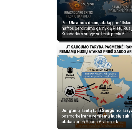
Per
Ukrainos dronų ataką
prieš Ilskio
naftos perdirbimo gamyklą Pietų Rusi
Krasnodaro srityje sužeisti penki ž...
Jungtinių Tautų (JT) Saugumo Tary
pasmerkė
Irano remiamų husių sukil
atakas
prieš Saudo Arabiją ir k...