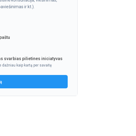
isinė konsultacija, viešinimas,
viešinimas ir kt.).
 paštu
s svarbias pilietines iniciatyvas
e dažniau kaip kartą per savaitę
ją