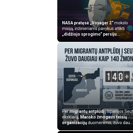
NASA
pratęsė
„Voyager 2“
mokslo
misiją, inžinieriams pavykus atlikti
„didžiojo sprogimo“ persiju...
Per
migrantų antplūdį
į Ispanijos Seu
eksklavą,
Maroko žmogaus teisių
organizacijų
duomenimis, žuvo dau...