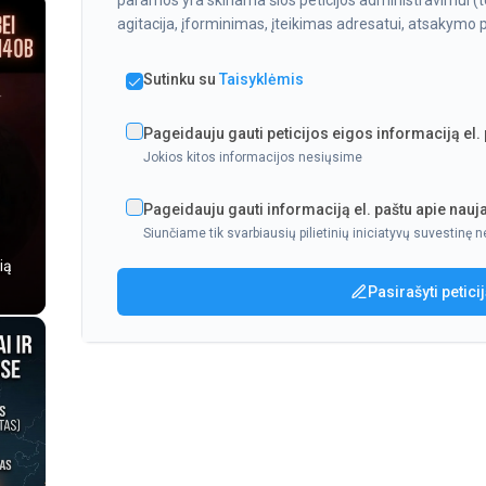
paramos yra skiriama šios peticijos administravimui (te
agitacija, įforminimas, įteikimas adresatui, atsakymo pa
Sutinku su
Taisyklėmis
Pageidauju gauti peticijos eigos informaciją el.
Jokios kitos informacijos nesiųsime
Pageidauju gauti informaciją el. paštu apie nauja
Siunčiame tik svarbiausių pilietinių iniciatyvų suvestinę n
ią
Pasirašyti petici