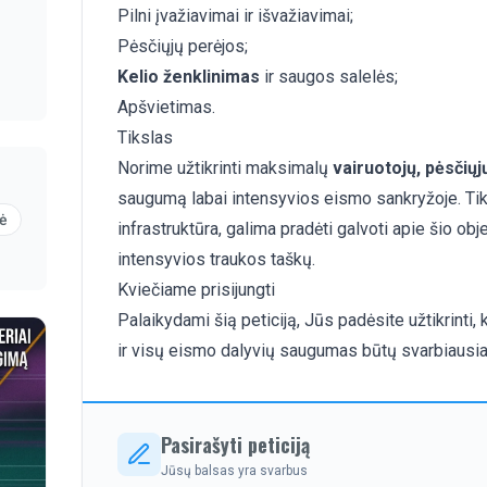
Pilni įvažiavimai ir išvažiavimai;
Pėsčiųjų perėjos;
Kelio ženklinimas
ir saugos salelės;
Apšvietimas.
Tikslas
Norime užtikrinti maksimalų
vairuotojų, pėsčiųj
saugumą labai intensyvios eismo sankryžoje. Tik 
nė
infrastruktūra, galima pradėti galvoti apie šio obj
intensyvios traukos taškų.
Kviečiame prisijungti
Palaikydami šią peticiją, Jūs padėsite užtikrint
ir visų eismo dalyvių saugumas būtų svarbiausia
Pasirašyti peticiją
Jūsų balsas yra svarbus