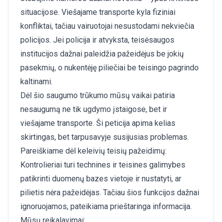
situacijose. Viešajame transporte kyla fiziniai
konfliktai, tačiau vairuotojai nesustodami nekviečia
policijos. Jei policija ir atvyksta, teisėsaugos
institucijos dažnai paleidžia pažeidėjus be jokių
pasekmių, o nukentėję piliečiai be teisingo pagrindo
kaltinami.
Dėl šio saugumo trūkumo mūsų vaikai patiria
nesaugumą ne tik ugdymo įstaigose, bet ir
viešajame transporte. Ši peticija apima kelias
skirtingas, bet tarpusavyje susijusias problemas.
Pareiškiame dėl keleivių teisių pažeidimų:
Kontrolieriai turi technines ir teisines galimybes
patikrinti duomenų bazes vietoje ir nustatyti, ar
pilietis nėra pažeidėjas. Tačiau šios funkcijos dažnai
ignoruojamos, pateikiama prieštaringa informacija.
Mūsų reikalavimai: