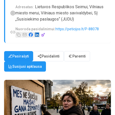
Lietuvos Respublikos Seimui, Vilniaus
Adresatas:
miesto merui, Vilniaus miesto savivaldybei, SĮ
„Susisiekimo paslaugos“ (JUDU)
Nuoroda pasidalinimui:
https://peticijos.lt/P-88078
Pasirašyti
Pasidalinti
Paremti
Susijusi apklausa