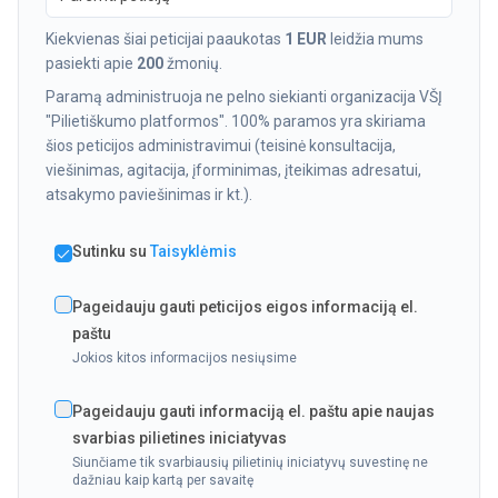
Kiekvienas šiai peticijai paaukotas
1 EUR
leidžia mums
pasiekti apie
200
žmonių.
Paramą administruoja ne pelno siekianti organizacija VŠĮ
"Pilietiškumo platformos". 100% paramos yra skiriama
šios peticijos administravimui (teisinė konsultacija,
viešinimas, agitacija, įforminimas, įteikimas adresatui,
atsakymo paviešinimas ir kt.).
Sutinku su
Taisyklėmis
Pageidauju gauti peticijos eigos informaciją el.
paštu
Jokios kitos informacijos nesiųsime
Pageidauju gauti informaciją el. paštu apie naujas
svarbias pilietines iniciatyvas
Siunčiame tik svarbiausių pilietinių iniciatyvų suvestinę ne
dažniau kaip kartą per savaitę