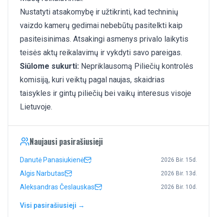
Nustatyti atsakomybę ir užtikrinti, kad techninių
vaizdo kamerų gedimai nebebūtų pasitelkti kaip
pasiteisinimas. Atsakingi asmenys privalo laikytis
teisės aktų reikalavimų ir vykdyti savo pareigas.
Siūlome sukurti:
Nepriklausomą Piliečių kontrolės
komisiją, kuri veiktų pagal naujas, skaidrias
taisykles ir gintų piliečių bei vaikų interesus visoje
Lietuvoje.
Naujausi pasirašiusieji
Danutė Panasiukienė
2026 Bir. 15d.
Algis Narbutas
2026 Bir. 13d.
Aleksandras Česlauskas
2026 Bir. 10d.
Visi pasirašiusieji →