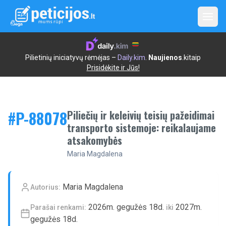
Open
Pilietinių iniciatyvų rėmėjas –
Daily.kim
.
Naujienos
.kitaip
Prisidėkite ir Jūs!
#P-
88078
Piliečių ir keleivių teisių pažeidimai
transporto sistemoje: reikalaujame
atsakomybės
Maria Magdalena
Maria Magdalena
Autorius:
2026m. gegužės 18d.
2027m.
Parašai renkami:
iki
gegužės 18d.