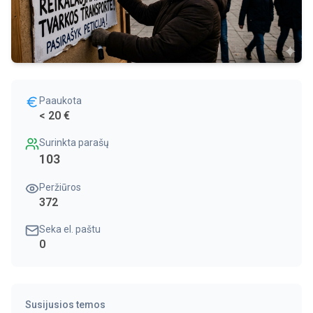
Paaukota
< 20 €
Surinkta parašų
103
Peržiūros
372
Seka el. paštu
0
Susijusios temos