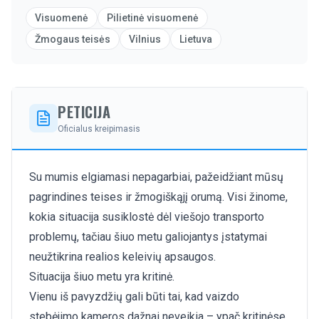
Visuomenė
Pilietinė visuomenė
Žmogaus teisės
Vilnius
Lietuva
PETICIJA
Oficialus kreipimasis
Su mumis elgiamasi nepagarbiai, pažeidžiant mūsų
pagrindines teises ir žmogiškąjį orumą. Visi žinome,
kokia situacija susiklostė dėl viešojo transporto
problemų, tačiau šiuo metu galiojantys įstatymai
neužtikrina realios keleivių apsaugos.
Situacija šiuo metu yra kritinė.
Vienu iš pavyzdžių gali būti tai, kad vaizdo
stebėjimo kameros dažnai neveikia – ypač kritinėse