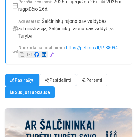
2026m. gegužės 26d.
2026m.
Parašai renkami:
iki
rugpjūčio 26d.
Šalčininkų rajono savivaldybės
Adresatas:
adminstracija, Šalčininkų rajono savivaldybės
Taryba
Nuoroda pasidalinimui:
https://peticijos.lt/P-88094
Pasirašyti
Pasidalinti
Paremti
Susijusi apklausa