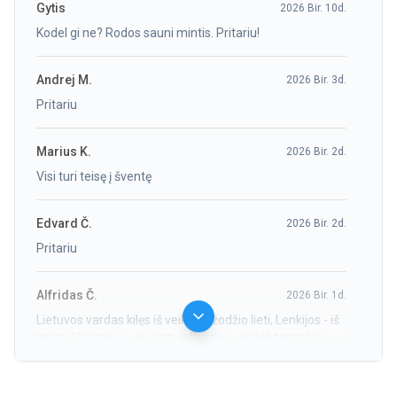
Gytis
2026 Bir. 10d.
Kodel gi ne? Rodos sauni mintis. Pritariu!
Andrej M.
2026 Bir. 3d.
Pritariu
Marius K.
2026 Bir. 2d.
Visi turi teisę į šventę
Edvard Č.
2026 Bir. 2d.
Pritariu
Alfridas Č.
2026 Bir. 1d.
Lietuvos vardas kilęs iš veiksmažodžio lieti, Lenkijos - iš
lenkti, Vokietijos - iš vogti, o Rusijos - iš daiktavardžio
Prūsija be pirmos raidės, todėl viskas bus gerai.