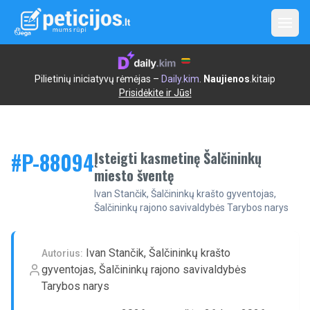
Open
Pilietinių iniciatyvų rėmėjas –
Daily.kim
.
Naujienos
.kitaip
Prisidėkite ir Jūs!
#P-
88094
Įsteigti kasmetinę Šalčininkų
miesto šventę
Ivan Stančik, Šalčininkų krašto gyventojas,
Šalčininkų rajono savivaldybės Tarybos narys
Ivan Stančik, Šalčininkų krašto
Autorius:
gyventojas, Šalčininkų rajono savivaldybės
Tarybos narys