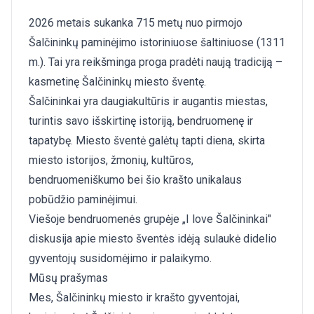
2026 metais sukanka 715 metų nuo pirmojo
Šalčininkų paminėjimo istoriniuose šaltiniuose (1311
m.). Tai yra reikšminga proga pradėti naują tradiciją –
kasmetinę Šalčininkų miesto šventę.
Šalčininkai yra daugiakultūris ir augantis miestas,
turintis savo išskirtinę istoriją, bendruomenę ir
tapatybę. Miesto šventė galėtų tapti diena, skirta
miesto istorijos, žmonių, kultūros,
bendruomeniškumo bei šio krašto unikalaus
pobūdžio paminėjimui.
Viešoje bendruomenės grupėje „I love Šalčininkai"
diskusija apie miesto šventės idėją sulaukė didelio
gyventojų susidomėjimo ir palaikymo.
Mūsų prašymas
Mes, Šalčininkų miesto ir krašto gyventojai,