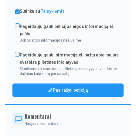
Sutinku su
Taisyklėmis
Pageidauju gauti peticijos eigos informaciją el.
paštu
Jokios kitos informacijos nesiųsime
Pageidauju gauti informaciją el. paštu apie naujas
svarbias pilietines iniciatyvas
Siunčiame tik svarbiausių pilietinių iniciatyvų suvestinę ne
dažniau kaip kartą per savaitę
Pasirašyti peticiją
Komentarai
Naujausi komentarai