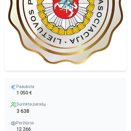
Paaukota
1 050 €
Surinkta parašų
3 638
Peržiūros
12 266