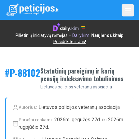
Open
Pilietinių iniciatyvų rėmėjas –
Daily.kim
.
Naujienos
.kitaip
Prisidėkite ir Jūs!
#P-
88102
Statutinių pareigūnų ir karių
pensijų indeksavimo tobulinimas
Lietuvos policijos veteranų asociacija
Lietuvos policijos veteranų asociacija
Autorius:
2026m. gegužės 27d.
2026m.
Parašai renkami:
iki
rugpjūčio 27d.