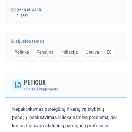
Seka el. paštu
1 191
Susijusios temos
Politika
Pensijos
Infliacija
Lietuva
ES
PETICIJA
Oficialus kreipimasis
Nepakankamas pareigūnų ir karių valstybinių
pensijų indeksavimas išlieka esmine problema, dėl
kurios Lietuvos statutinių pareigūnų profesinės