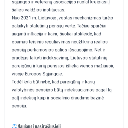
sąjungos ir veteranų asociacijos nuolat kreipiasi į
šalies valdžios institucijas.
Nuo 2021 m. Lietuvoje įvestas mechanizmas turėjo
palaikyti statutinių pensijų vertę. Tačiau sparčiai
auganti infliacija ir kainų šuoliai atskleidė, kad
esamas teisinis reguliavimas neužtikrina realios
pensijų perkamosios galios išsaugojimo. Net ir
pradėjus taikyti indeksavimą, Lietuvos statutinių
pareigūnų ir karių pensijos išlieka vienos mažiausių
visoje Europos Sąjungoje.
Todėl kyla būtinybė, kad pareigūnų ir karių
valstybinės pensijos būtų indeksuojamos pagal tą
patį indeksą kaip ir socialinio draudimo bazinė
pensija.
Naujausi pasirašiusieji