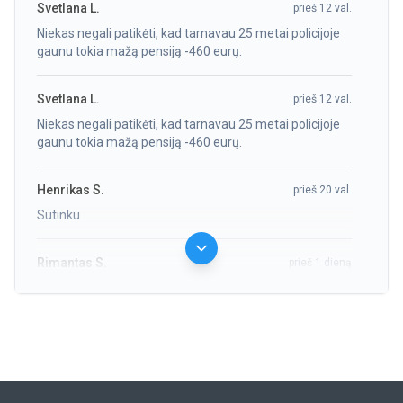
Svetlana L.
prieš 12 val.
Niekas negali patikėti, kad tarnavau 25 metai policijoje
gaunu tokia mažą pensiją -460 eurų.
Svetlana L.
prieš 12 val.
Niekas negali patikėti, kad tarnavau 25 metai policijoje
gaunu tokia mažą pensiją -460 eurų.
Henrikas S.
prieš 20 val.
Sutinku
Rimantas S.
prieš 1 dieną
Sutinku kad pareigūnų pencijos yra mažos .
Lina S.
prieš 2 d.
Kai gauni pašalpą ( vadinama pensija) verkti norisi ir tai
už 32 ištarnautus ( valstybei atiduotus gražiausius
metus)