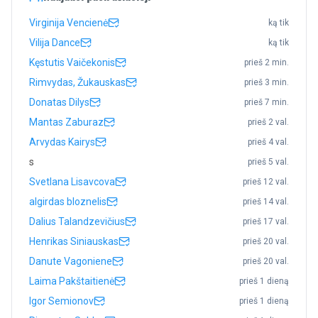
Virginija Vencienė
ką tik
Vilija Dance
ką tik
Kęstutis Vaičekonis
prieš 2 min.
Rimvydas, Žukauskas
prieš 3 min.
Donatas Dilys
prieš 7 min.
Mantas Zaburaz
prieš 2 val.
Arvydas Kairys
prieš 4 val.
s
prieš 5 val.
Svetlana Lisavcova
prieš 12 val.
algirdas bloznelis
prieš 14 val.
Dalius Talandzevičius
prieš 17 val.
Henrikas Siniauskas
prieš 20 val.
Danute Vagoniene
prieš 20 val.
Laima Pakštaitienė
prieš 1 dieną
Igor Semionov
prieš 1 dieną