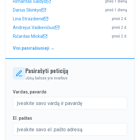
Rimantas Saldys
prieš 1 dieną
Darius Skinkys
prieš 1 dieną
Lina Strazdienė
prieš 2 d.
Andrejus Vaškevičius
prieš 2 d.
Ričardas Micka
prieš 2 d.
Visi pasirašiusieji →
Pasirašyti peticiją
Jūsų balsas yra svarbus
Vardas, pavardė
El. paštas