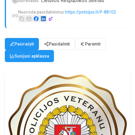
Lietuvos Respublikos Seimas
Adresatas:
Nuoroda pasidalinimui:
https://peticijos.lt/P-88102
Pasirašyti
Pasidalinti
Paremti
Susijusi apklausa