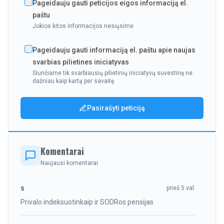
Pageidauju gauti peticijos eigos informaciją el.
paštu
Jokios kitos informacijos nesiųsime
Pageidauju gauti informaciją el. paštu apie naujas
svarbias pilietines iniciatyvas
Siunčiame tik svarbiausių pilietinių iniciatyvų suvestinę ne
dažniau kaip kartą per savaitę
Pasirašyti peticiją
Komentarai
Naujausi komentarai
s
prieš 5 val.
Privalo indeksuotinkaip ir SODRos pensijas