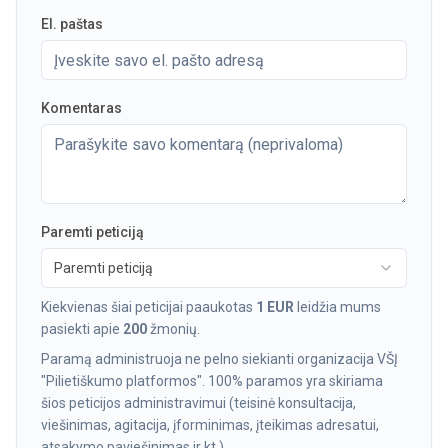
El. paštas
Komentaras
Paremti peticiją
Paremti peticiją
Kiekvienas šiai peticijai paaukotas
1 EUR
leidžia mums
pasiekti apie
200
žmonių.
Paramą administruoja ne pelno siekianti organizacija VŠĮ
"Pilietiškumo platformos". 100% paramos yra skiriama
šios peticijos administravimui (teisinė konsultacija,
viešinimas, agitacija, įforminimas, įteikimas adresatui,
atsakymo paviešinimas ir kt.).