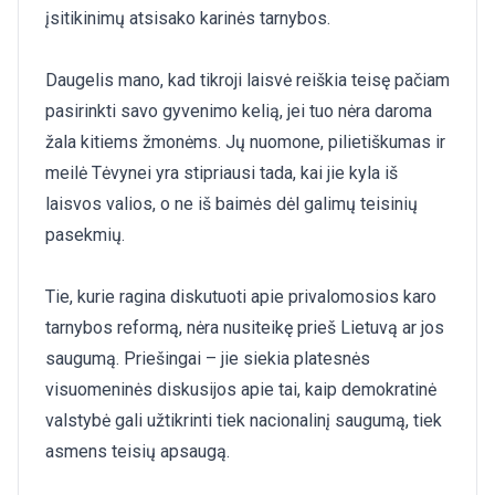
įsitikinimų atsisako karinės tarnybos.
Daugelis mano, kad tikroji laisvė reiškia teisę pačiam
pasirinkti savo gyvenimo kelią, jei tuo nėra daroma
žala kitiems žmonėms. Jų nuomone, pilietiškumas ir
meilė Tėvynei yra stipriausi tada, kai jie kyla iš
laisvos valios, o ne iš baimės dėl galimų teisinių
pasekmių.
Tie, kurie ragina diskutuoti apie privalomosios karo
tarnybos reformą, nėra nusiteikę prieš Lietuvą ar jos
saugumą. Priešingai – jie siekia platesnės
visuomeninės diskusijos apie tai, kaip demokratinė
valstybė gali užtikrinti tiek nacionalinį saugumą, tiek
asmens teisių apsaugą.