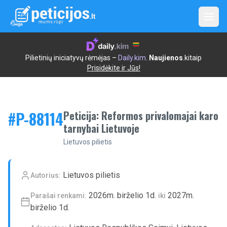
Open
Pilietinių iniciatyvų rėmėjas –
Daily.kim
.
Naujienos
.kitaip
Prisidėkite ir Jūs!
#P-
88114
Peticija: Reformos privalomajai karo
tarnybai Lietuvoje
Lietuvos pilietis
Lietuvos pilietis
Autorius:
2026m. birželio 1d.
2027m.
Parašai renkami:
iki
birželio 1d.