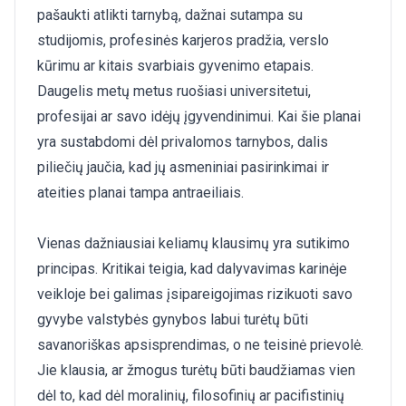
pašaukti atlikti tarnybą, dažnai sutampa su
studijomis, profesinės karjeros pradžia, verslo
kūrimu ar kitais svarbiais gyvenimo etapais.
Daugelis metų metus ruošiasi universitetui,
profesijai ar savo idėjų įgyvendinimui. Kai šie planai
yra sustabdomi dėl privalomos tarnybos, dalis
piliečių jaučia, kad jų asmeniniai pasirinkimai ir
ateities planai tampa antraeiliais.
Vienas dažniausiai keliamų klausimų yra sutikimo
principas. Kritikai teigia, kad dalyvavimas karinėje
veikloje bei galimas įsipareigojimas rizikuoti savo
gyvybe valstybės gynybos labui turėtų būti
savanoriškas apsisprendimas, o ne teisinė prievolė.
Jie klausia, ar žmogus turėtų būti baudžiamas vien
dėl to, kad dėl moralinių, filosofinių ar pacifistinių