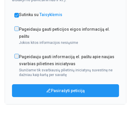
Sutinku su
Taisyklėmis
Pageidauju gauti peticijos eigos informaciją el.
paštu
Jokios kitos informacijos nesiųsime
Pageidauju gauti informaciją el. paštu apie naujas
svarbias pilietines iniciatyvas
Siunčiame tik svarbiausių pilietinių iniciatyvų suvestinę ne
dažniau kaip kartą per savaitę
Pasirašyti peticiją