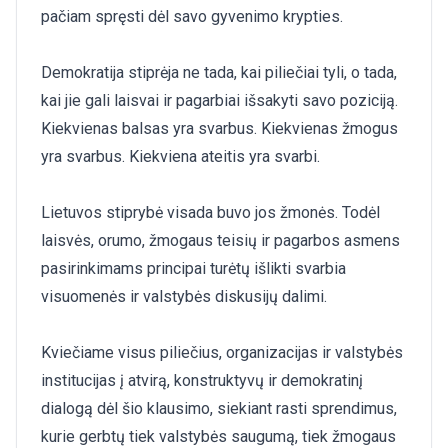
pačiam spręsti dėl savo gyvenimo krypties.
Demokratija stiprėja ne tada, kai piliečiai tyli, o tada,
kai jie gali laisvai ir pagarbiai išsakyti savo poziciją.
Kiekvienas balsas yra svarbus. Kiekvienas žmogus
yra svarbus. Kiekviena ateitis yra svarbi.
Lietuvos stiprybė visada buvo jos žmonės. Todėl
laisvės, orumo, žmogaus teisių ir pagarbos asmens
pasirinkimams principai turėtų išlikti svarbia
visuomenės ir valstybės diskusijų dalimi.
Kviečiame visus piliečius, organizacijas ir valstybės
institucijas į atvirą, konstruktyvų ir demokratinį
dialogą dėl šio klausimo, siekiant rasti sprendimus,
kurie gerbtų tiek valstybės saugumą, tiek žmogaus