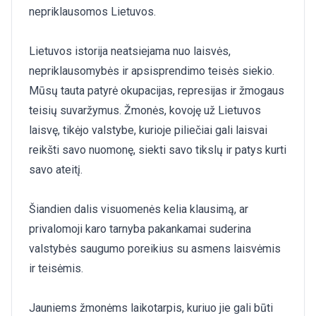
nepriklausomos Lietuvos.
Lietuvos istorija neatsiejama nuo laisvės,
nepriklausomybės ir apsisprendimo teisės siekio.
Mūsų tauta patyrė okupacijas, represijas ir žmogaus
teisių suvaržymus. Žmonės, kovoję už Lietuvos
laisvę, tikėjo valstybe, kurioje piliečiai gali laisvai
reikšti savo nuomonę, siekti savo tikslų ir patys kurti
savo ateitį.
Šiandien dalis visuomenės kelia klausimą, ar
privalomoji karo tarnyba pakankamai suderina
valstybės saugumo poreikius su asmens laisvėmis
ir teisėmis.
Jauniems žmonėms laikotarpis, kuriuo jie gali būti