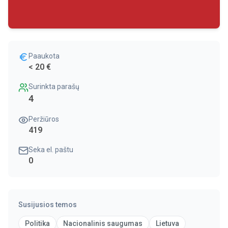
Paaukota
< 20 €
Surinkta parašų
4
Peržiūros
419
Seka el. paštu
0
Susijusios temos
Politika
Nacionalinis saugumas
Lietuva