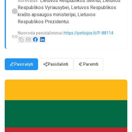
Lietuvos Respublikos Seimui, Lietuvos
Adresatas:
Respublikos Vyriausybei, Lietuvos Respublikos
krašto apsaugos ministerijai, Lietuvos
Respublikos Prezidentui.
Nuoroda pasidalinimui:
https://peticijos.lt/P-88114
Pasirašyti
Pasidalinti
Paremti