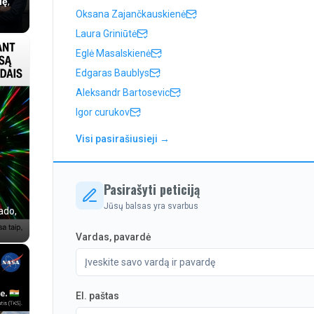
lę
,
Oksana Zajančkauskienė
Laura Griniūtė
Eglė Masalskienė
Edgaras Baublys
Aleksandr Bartosevic
Igor curukov
Visi pasirašiusieji →
Pasirašyti peticiją
Jūsų balsas yra svarbus
ado,
Vardas, pavardė
El. paštas