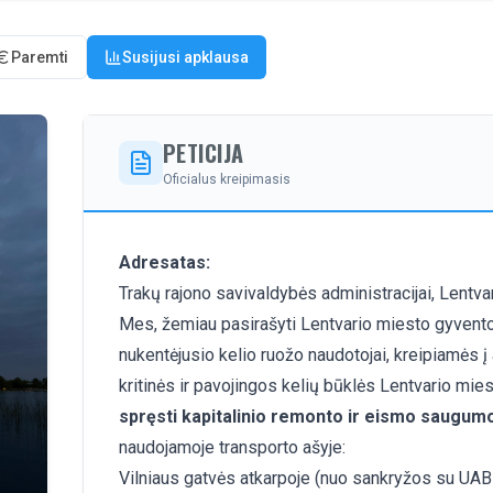
Paremti
Susijusi apklausa
PETICIJA
Oficialus kreipimasis
Adresatas:
Trakų rajono savivaldybės administracijai, Lentvari
Mes, žemiau pasirašyti Lentvario miesto gyventoja
nukentėjusio kelio ruožo naudotojai, kreipiamės į 
kritinės ir pavojingos kelių būklės Lentvario mie
spręsti kapitalinio remonto ir eismo saugum
naudojamoje transporto ašyje:
Vilniaus gatvės atkarpoje (nuo sankryžos su UAB