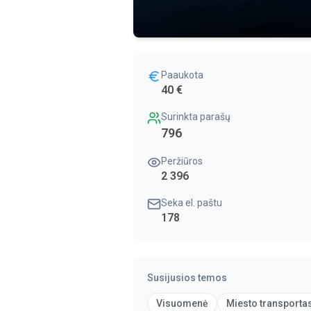
Paaukota
40 €
Surinkta parašų
796
Peržiūros
2 396
Seka el. paštu
178
Susijusios temos
Visuomenė
Miesto transporta