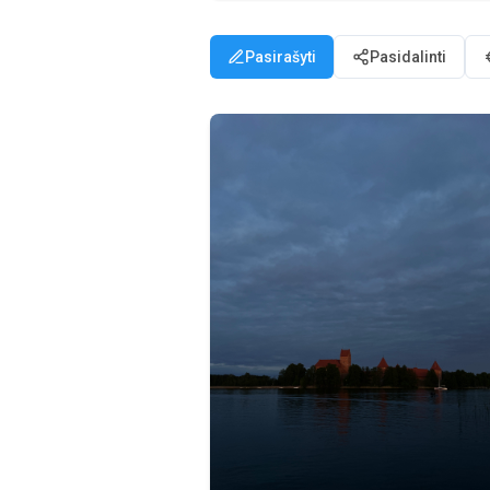
Pasirašyti
Pasidalinti