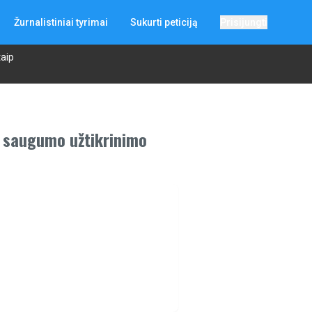
Žurnalistiniai tyrimai
Sukurti peticiją
Prisijungti
taip
r saugumo užtikrinimo