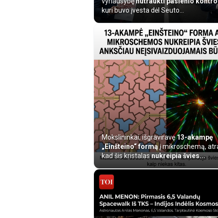
vyriausybę
nutraukti pasienio kontro
kuri buvo įvesta dėl Seuto...
Mokslininkai, išgraviravę
13-akampę
„Einšteino“ formą
į mikroschemą, atr
kad šis kristalas
nukreipia švies...