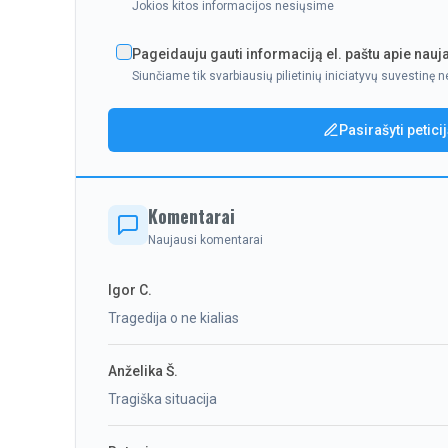
Jokios kitos informacijos nesiųsime
Pageidauju gauti informaciją el. paštu apie nauja
Siunčiame tik svarbiausių pilietinių iniciatyvų suvestinę n
Pasirašyti petici
Komentarai
Naujausi komentarai
Igor C.
Tragedija o ne kialias
Anželika Š.
Tragiška situacija