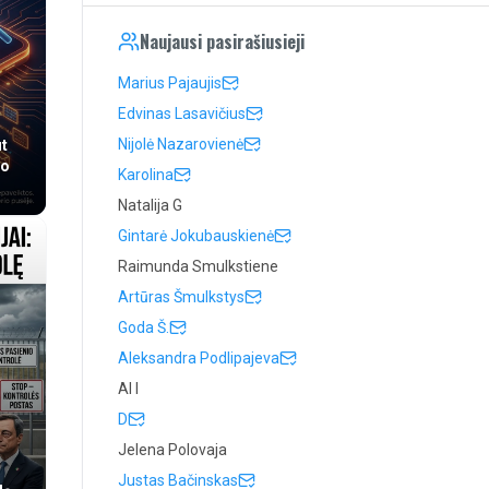
Naujausi pasirašiusieji
Marius Pajaujis
Edvinas Lasavičius
Nijolė Nazarovienė
t
o
Karolina
Natalija G
Gintarė Jokubauskienė
Raimunda Smulkstiene
Artūras Šmulkstys
Goda Š.
Aleksandra Podlipajeva
Al l
D
Jelena Polovaja
Justas Bačinskas