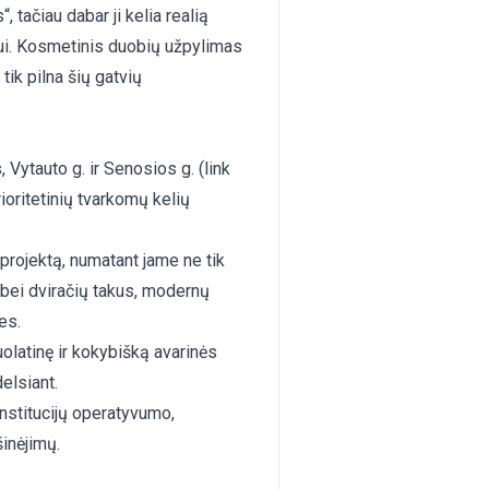
, tačiau dabar ji kelia realią
ui. Kosmetinis duobių užpylimas
ik pilna šių gatvių
, Vytauto g. ir Senosios g. (link
rioritetinių tvarkomų kelių
 projektą, numatant jame ne tik
 bei dviračių takus, modernų
es.
 nuolatinę ir kokybišką avarinės
elsiant.
nstitucijų operatyvumo,
šinėjimų.