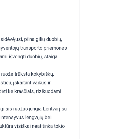
idėvėjusi, pilna gilių duobių,
a gyventojų transporto priemones
ydami išvengti duobių, staiga
ruože trūksta kokybiškų,
ieji, įskaitant vaikus ir
ėti kelkraščiais, rizikuodami
i šis ruožas jungia Lentvarį su
a intensyvus lengvųjų bei
ktūra visiškai neatitinka tokio