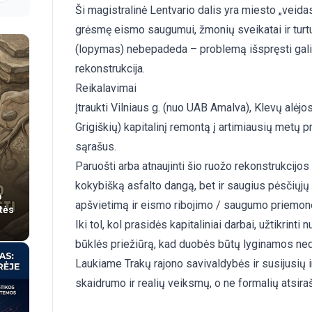
Ši magistralinė Lentvario dalis yra miesto „veidas“
grėsmę eismo saugumui, žmonių sveikatai ir turt
(lopymas) nebepadeda – problemą išspręsti gali t
rekonstrukcija.
Reikalavimai
Įtraukti Vilniaus g. (nuo UAB Amalva), Klevų alėjos
Grigiškių) kapitalinį remontą į artimiausių metų p
sąrašus.
Paruošti arba atnaujinti šio ruožo rekonstrukcijos
kokybišką asfalto dangą, bet ir saugius pėsčiųjų
o
apšvietimą ir eismo ribojimo / saugumo priemon
tės
Iki tol, kol prasidės kapitaliniai darbai, užtikrinti
būklės priežiūrą, kad duobės būtų lyginamos ned
Laukiame Trakų rajono savivaldybės ir susijusių i
skaidrumo ir realių veiksmų, o ne formalių atsira