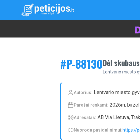
#P-
88130
Dėl skubaus
Lentvario miesto gy
Lentvario miesto gyve
Autorius:
2026m. biržel
Parašai renkami:
AB Via Lietuva, Trak
Adresatas:
Nuoroda pasidalinimui:
https://p