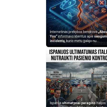
Internetinės prekybos bendrovė
„Abou
You“
informavo klientus apie
saugum
incidentą
, kurio metu galėjo nu...
Ispanija
ultimatyviai paragino
Italijos