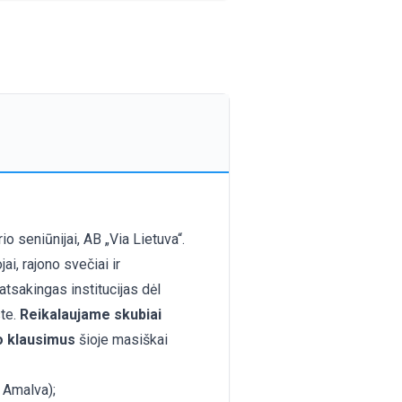
o seniūnijai, AB „Via Lietuva“.
i, rajono svečiai ir
atsakingas institucijas dėl
ste.
Reikalaujame skubiai
o klausimus
šioje masiškai
 Amalva);