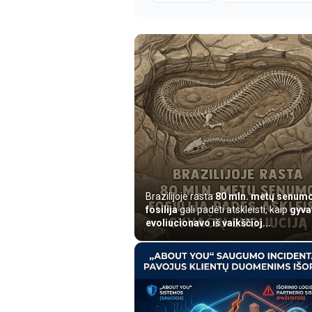
Brazilijoje rasta
80 mln. metų senum
fosilija
gali padėti atskleisti, kaip
gyva
evoliucionavo iš vaikščioj...