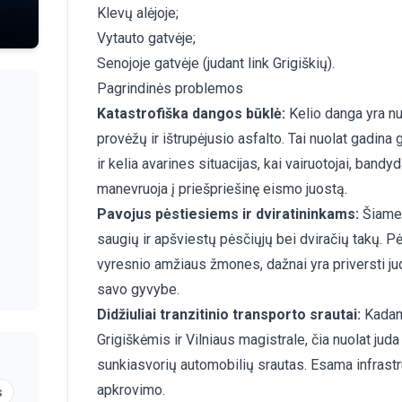
Klevų alėjoje;
Vytauto gatvėje;
Senojoje gatvėje (judant link Grigiškių).
Pagrindinės problemos
Katastrofiška dangos būklė:
Kelio danga yra nus
provėžų ir ištrupėjusio asfalto. Tai nuolat gadin
ir kelia avarines situacijas, kai vairuotojai, band
manevruoja į priešpriešinę eismo juostą.
Pavojus pėstiesiems ir dviratininkams:
Šiame 
saugių ir apšviestų pėsčiųjų bei dviračių takų. Pėst
vyresnio amžiaus žmones, dažnai yra priversti jud
savo gyvybe.
Didžiuliai tranzitinio transporto srautai:
Kadang
Grigiškėmis ir Vilniaus magistrale, čia nuolat jud
sunkiasvorių automobilių srautas. Esama infrastru
apkrovimo.
s