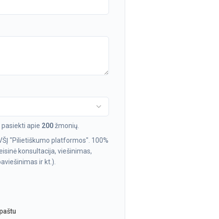
pasiekti apie
200
žmonių.
VŠĮ "Pilietiškumo platformos". 100%
isinė konsultacija, viešinimas,
viešinimas ir kt.).
 paštu