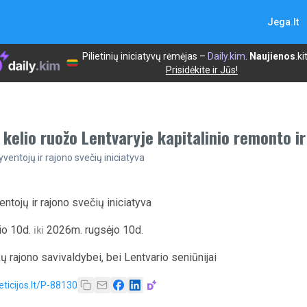
Jega.lt
Pilietinių iniciatyvų rėmėjas –
Daily.kim
.
Naujienos
.ki
Prisidėkite ir Jūs!
 kelio ruožo Lentvaryje kapitalinio remonto i
ventojų ir rajono svečių iniciatyva
ntojų ir rajono svečių iniciatyva
io 10d.
2026m. rugsėjo 10d.
iki
ų rajono savivaldybei, bei Lentvario seniūnijai
eticijos.lt/P-88130