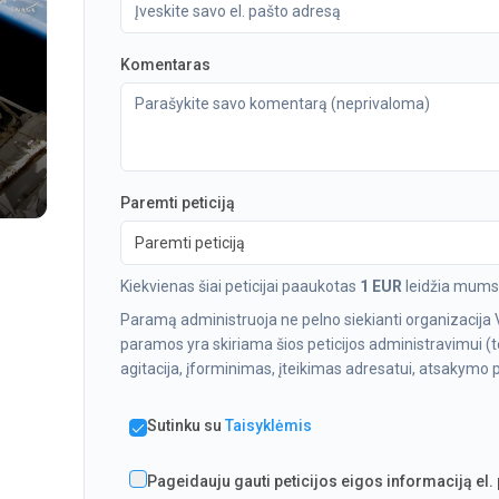
Komentaras
Paremti peticiją
Paremti peticiją
Kiekvienas šiai peticijai paaukotas
1 EUR
leidžia mums 
Paramą administruoja ne pelno siekianti organizacija 
paramos yra skiriama šios peticijos administravimui (te
agitacija, įforminimas, įteikimas adresatui, atsakymo pa
Sutinku su
Taisyklėmis
Pageidauju gauti peticijos eigos informaciją el.