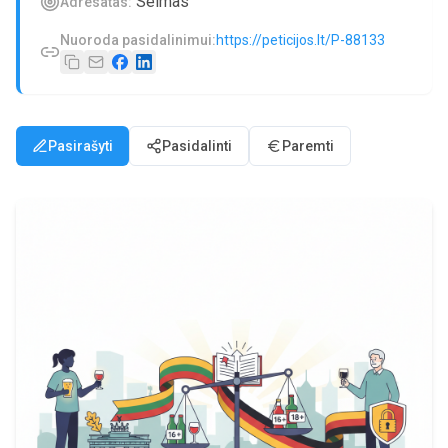
Seimas
Adresatas:
Nuoroda pasidalinimui:
https://peticijos.lt/P-88133
Pasirašyti
Pasidalinti
Paremti