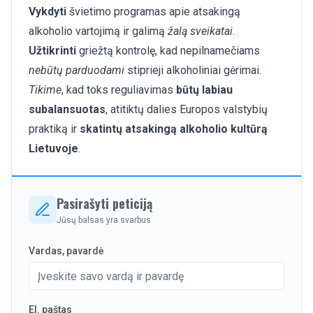
Vykdyti
švietimo programas apie atsakingą
alkoholio vartojimą ir galimą
žalą sveikatai
.
Užtikrinti
griežtą kontrolę, kad nepilnamečiams
nebūtų parduodami
stiprieji alkoholiniai gėrimai.
Tikime
, kad toks reguliavimas
būtų labiau
subalansuotas
, atitiktų dalies Europos valstybių
praktiką ir
skatintų atsakingą alkoholio kultūrą
Lietuvoje
.
Pasirašyti peticiją
Jūsų balsas yra svarbus
Vardas, pavardė
El. paštas