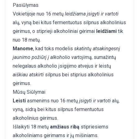
Pasiūlymas
Vokietijoje nuo 16 metų
leidžiama įsigyti ir vartoti
alų, vyną bei kitus fermentuotus silpnus alkoholinius
gėrimus, o stiprieji alkoholiniai gėrimai
leidžiami
tik
nuo 18 metų.
Manome
, kad toks modelis
skatintų atsakingesnį
jaunimo požiūrį į alkoholio vartojimą
, sumažintų
nelegalaus alkoholio įsigijimo atvejus ir leistų
aiškiau atskirti
silpnus bei stiprius alkoholinius
gėrimus.
Mūsų Siūlymai
Leisti
asmenims nuo 16 metų
įsigyti ir vartoti
alų,
vyną, sidrą bei kitus silpnus fermentuotus
alkoholinius gėrimus.
Išlaikyti 18 metų
amžiaus ribą
stipriesiems
alkoholiniams gėrimams ir jų mišiniams.