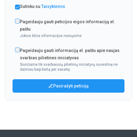
Sutinku su
Taisyklėmis
Pageidauju gauti peticijos eigos informaciją el.
paštu
Jokios kitos informacijos nesiųsime
Pageidauju gauti informaciją el. paštu apie naujas
svarbias pilietines iniciatyvas
Siunčiame tik svarbiausių pilietinių iniciatyvų suvestinę ne
dažniau kaip kartą per savaitę
Pasirašyti peticiją