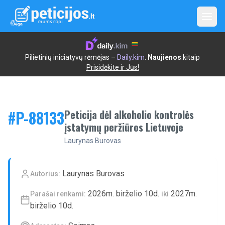
Open
Pilietinių iniciatyvų rėmėjas –
Daily.kim
.
Naujienos
.kitaip
Prisidėkite ir Jūs!
#P-
88133
Peticija dėl alkoholio kontrolės
įstatymų peržiūros Lietuvoje
Laurynas Burovas
Laurynas Burovas
Autorius:
2026m. birželio 10d.
2027m.
Parašai renkami:
iki
birželio 10d.