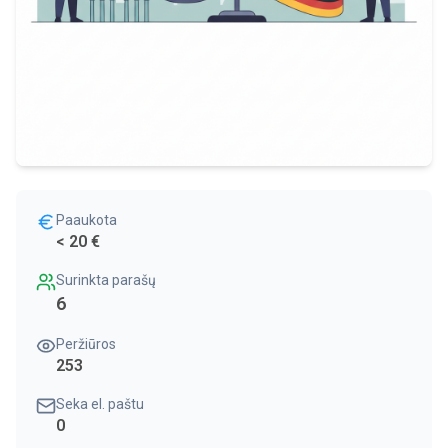
Paaukota
< 20 €
Surinkta parašų
6
Peržiūros
253
Seka el. paštu
0