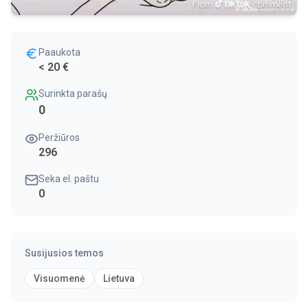
Paaukota
< 20 €
Surinkta parašų
0
Peržiūros
296
Seka el. paštu
0
Susijusios temos
Visuomenė
Lietuva