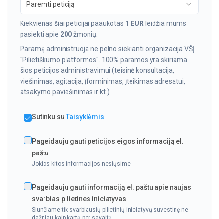
Paremti peticiją
Kiekvienas šiai peticijai paaukotas
1 EUR
leidžia mums
pasiekti apie
200
žmonių.
Paramą administruoja ne pelno siekianti organizacija VŠĮ
"Pilietiškumo platformos". 100% paramos yra skiriama
šios peticijos administravimui (teisinė konsultacija,
viešinimas, agitacija, įforminimas, įteikimas adresatui,
atsakymo paviešinimas ir kt.).
Sutinku su
Taisyklėmis
Pageidauju gauti peticijos eigos informaciją el.
paštu
Jokios kitos informacijos nesiųsime
Pageidauju gauti informaciją el. paštu apie naujas
svarbias pilietines iniciatyvas
Siunčiame tik svarbiausių pilietinių iniciatyvų suvestinę ne
dažniau kaip kartą per savaitę