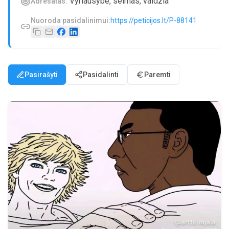
Vyriausybe, seimas, valdzia
Adresatas:
Nuoroda pasidalinimui:
https://peticijos.lt/P-88141
Pasirašyti
Pasidalinti
Paremti