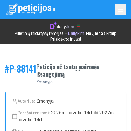
Open
Pilietinių iniciatyvų rėmėjas –
Daily.kim
.
Naujienos
.kitaip
Prisidėkite ir Jūs!
#P-
88141
Peticija už tautų įvairovės
išsaugojimą
Zmonyja
Zmonyja
Autorius:
2026m. birželio 14d.
2027m.
Parašai renkami:
iki
birželio 14d.