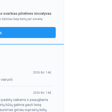
s svarbias pilietines iniciatyvas
e dažniau kaip kartą per savaitę
ją
2026 Bir. 14d.
 vairuoti
2026 Bir. 14d.
ai padėtų vaikams ir paaugliams
etų būtų galima gauti teisę
jaunimas geriau suprastų kelių