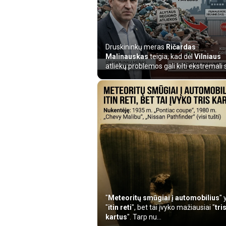
Druskininkų meras
Ričardas
Malinauskas
teigia, kad dėl
Vilniaus
atliekų problemos gali kilti ekstremali si
"
Meteoritų smūgiai į automobilius
" 
"
itin reti
", bet tai įvyko mažiausiai "
tri
kartus
". Tarp nu...