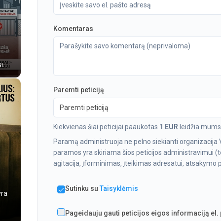
Komentaras
...
Paremti peticiją
Paremti peticiją
Kiekvienas šiai peticijai paaukotas
1 EUR
leidžia mums 
Paramą administruoja ne pelno siekianti organizacija 
paramos yra skiriama šios peticijos administravimui (te
agitacija, įforminimas, įteikimas adresatui, atsakymo pa
Sutinku su
Taisyklėmis
yra
s
Pageidauju gauti peticijos eigos informaciją el.