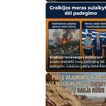
Graikijos teisėsaugos institucijos
sulaikė miestelio merą, kaltinamą dėl
padegimo, sukėlusio gaisrą netoli Atėnų