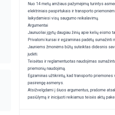
Nuo 14 metų amžiaus pažymėjimą turintys asmeny
elektriniais paspirtukais ir transporto priemonė
laikydamiesi visų saugumo reikalavimų.
Argumentai
Jaunuoliai įgytų daugiau žinių apie kelių eismo ta
Privalomi kursai ir egzaminas padėtų sumažinti n
Jauniems žmonėms būtų suteiktas didesnis sav
judėti.
Teisėtas ir reglamentuotas naudojimas sumažintų
priemonių naudojimą.
Egzaminas užtikrintų, kad transporto priemones 
pasirengę asmenys.
Atsižvelgdami į šiuos argumentus, prašome atsaki
pasiūlymą ir inicijuoti reikiamus teisės aktų pake