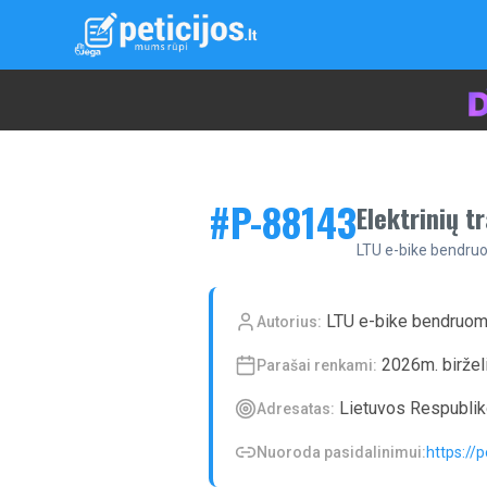
#P-
88143
Elektrinių 
LTU e-bike bendr
LTU e-bike bendruo
Autorius:
2026m. biržel
Parašai renkami:
Lietuvos Respubli
Adresatas:
Nuoroda pasidalinimui:
https://p