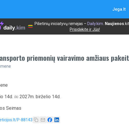
Jega.lt
Pilietinių iniciatyvų rėmėjas –
Daily.kim
.
Naujienos
.ki
Prisidėkite ir Jūs!
transporto priemonių vairavimo amžiaus pakei
uomene
mene
io 14d.
2027m. birželio 14d.
iki
kos Seimas
eticijos.lt/P-88143