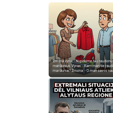
Žmona vyrui: - Nupirkime tau raudonu
marškinius. Vyras: - Kam man tie raud
marškiniai? Žmona: - O man savos na
r...