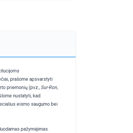
itucijoms
čiai, prašome apsvarstyti
orto priemonių (pvz.,
Sur-Ron
,
ūlome nustatyti, kad:
pecialius eismo saugumo bei
šduodamas pažymėjimas.