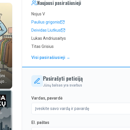
Naujausi pasirašiusieji
Nojus V
Paulius grigonis
Deividas Liutkus
Lukas Andriusaitys
Titas Grisius
Visi pasirašiusieji →
s
oni
Pasirašyti peticiją
ujos
Jūsų balsas yra svarbus
Vardas, pavardė
El. paštas