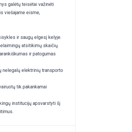
s galėtų teisėtai važinėti
mis viešajame eisme,
isykles ir saugų elgesį kelyje.
elaimingų atsitikimų skaičių.
arankiškumas ir patogumas
 nelegalų elektrinių transporto
vairuotų tik pakankamai
ngų institucijų apsvarstyti šį
itimus.