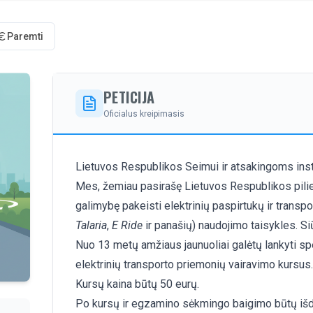
Paremti
PETICIJA
Oficialus kreipimasis
Lietuvos Respublikos Seimui ir atsakingoms inst
Mes, žemiau pasirašę Lietuvos Respublikos pilie
galimybę pakeisti elektrinių paspirtukų ir transp
Talaria
,
E Ride
ir panašių) naudojimo taisykles. Si
Nuo 13 metų amžiaus jaunuoliai galėtų lankyti s
elektrinių transporto priemonių vairavimo kursus.
Kursų kaina būtų 50 eurų.
Po kursų ir egzamino sėkmingo baigimo būtų i