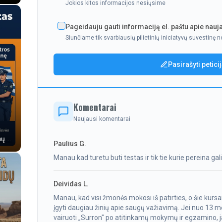
Jokios kitos informacijos nesiųsime
Pageidauju gauti informaciją el. paštu apie nauja
Siunčiame tik svarbiausių pilietinių iniciatyvų suvestinę n
Pasirašyti petici
Komentarai
Naujausi komentarai
....
Paulius G.
Manau kad turetu buti testas ir tik tie kurie pereina gali
Deividas L.
Manau, kad visi žmonės mokosi iš patirties, o šie kurs
įgyti daugiau žinių apie saugų važiavimą. Jei nuo 13 m
vairuoti „Surron" po atitinkamų mokymų ir egzamino, 