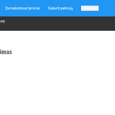
Žurnalistiniai tyrimai
Sukurti peticiją
Prisijungti
taip
timas