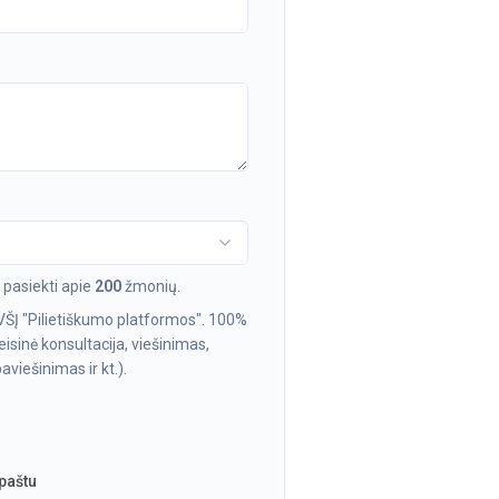
pasiekti apie
200
žmonių.
VŠĮ "Pilietiškumo platformos". 100%
isinė konsultacija, viešinimas,
viešinimas ir kt.).
 paštu