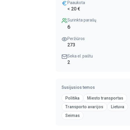
Paaukota
< 20 €
Surinkta parašų
6
Peržiūros
273
Seka el. paštu
2
Susijusios temos
Politika
Miesto transportas
Transporto avarijos
Lietuva
Seimas