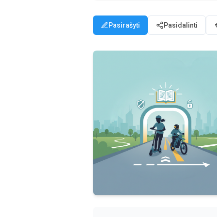
Pasirašyti
Pasidalinti