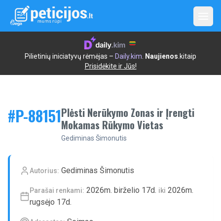
Open
Pilietinių iniciatyvų rėmėjas –
Daily.kim
.
Naujienos
.kitaip
Prisidėkite ir Jūs!
#P-
88151
Plėsti Nerūkymo Zonas ir Įrengti
Mokamas Rūkymo Vietas
Gediminas Šimonutis
Gediminas Šimonutis
Autorius:
2026m. birželio 17d.
2026m.
Parašai renkami:
iki
rugsėjo 17d.