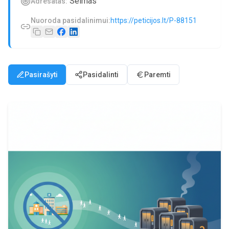
Seimas
Adresatas:
Nuoroda pasidalinimui:
https://peticijos.lt/P-88151
Pasirašyti
Pasidalinti
Paremti