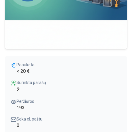
Paaukota
< 20 €
Surinkta parašų
2
Peržiūros
193
Seka el. paštu
0