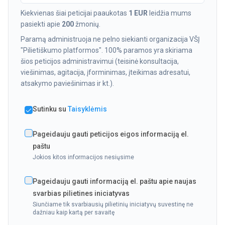
Kiekvienas šiai peticijai paaukotas
1 EUR
leidžia mums
pasiekti apie
200
žmonių.
Paramą administruoja ne pelno siekianti organizacija VŠĮ
"Pilietiškumo platformos". 100% paramos yra skiriama
šios peticijos administravimui (teisinė konsultacija,
viešinimas, agitacija, įforminimas, įteikimas adresatui,
atsakymo paviešinimas ir kt.).
Sutinku su
Taisyklėmis
Pageidauju gauti peticijos eigos informaciją el.
paštu
Jokios kitos informacijos nesiųsime
Pageidauju gauti informaciją el. paštu apie naujas
svarbias pilietines iniciatyvas
Siunčiame tik svarbiausių pilietinių iniciatyvų suvestinę ne
dažniau kaip kartą per savaitę