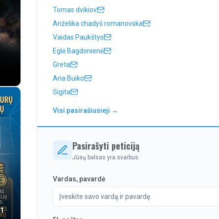
Tomas dvikiov
Anželika chadyš romanovska
Vaidas Paukštys
Eglė Bagdonienė
Greta
Ana Buiko
Sigita
Visi pasirašiusieji →
Pasirašyti peticiją
Jūsų balsas yra svarbus
Vardas, pavardė
1