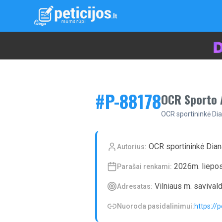
#P-
88178
OCR Sporto A
OCR sportininkė Dia
OCR sportininkė Dian
Autorius:
2026m. liepos
Parašai renkami:
Vilniaus m. savival
Adresatas:
Nuoroda pasidalinimui:
https://p