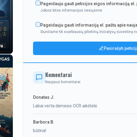
Pageidauju gauti peticijos eigos informaciją el.
Jokios kitos informacijos nesiųsime
Pageidauju gauti informaciją el. paštu apie nauja
Siunčiame tik svarbiausių pilietinių iniciatyvų suvestinę n
va
Pasirašyti petici
Komentarai
Naujausi komentarai
Donatas J.
Labai verta dėmesio OCR aikštelė.
Barbora B.
s
būtina!