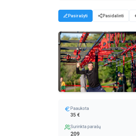
Pasirašyti
Pasidalinti
Paaukota
35 €
Surinkta parašų
209