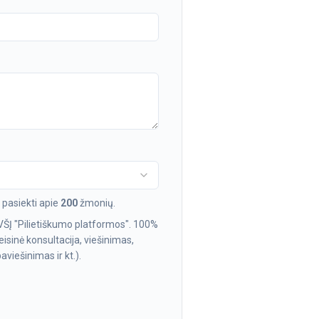
pasiekti apie
200
žmonių.
VŠĮ "Pilietiškumo platformos". 100%
isinė konsultacija, viešinimas,
viešinimas ir kt.).