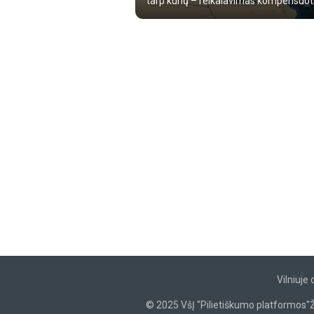
tarp kurių – reikalavimas kompensuoti 
Vilniuje
© 2025 VšĮ "Pilietiškumo platformos"
Ž