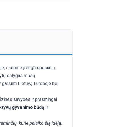
je, siūlome įrengti specialią
arytų sąlygas mūsų
 garsinti Lietuvą Europoje bei
 fizines savybes ir prasmingai
aktyvų gyvenimo būdą ir
aminčių, kurie palaiko šią idėją.