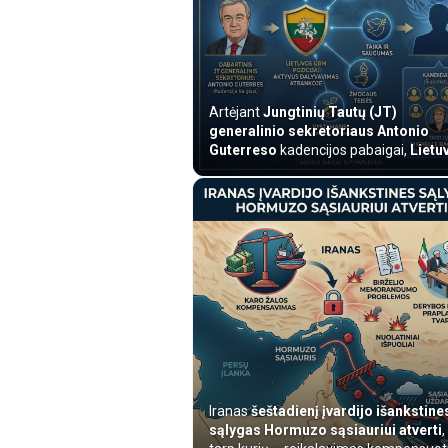
Artėjant
Jungtinių Tautų (JT)
generalinio sekretoriaus Antonio
Guterreso
kadencijos pabaigai,
Lietu
akty...
Iranas
šeštadienį įvardijo išankstine
sąlygas Hormuzo sąsiauriui atverti
,