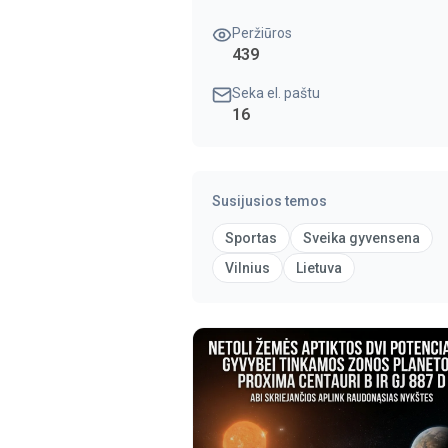
Peržiūros
439
Seka el. paštu
16
Susijusios temos
Sportas
Sveika gyvensena
Vilnius
Lietuva