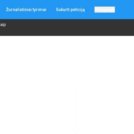
Žurnalistiniai tyrimai
Sukurti peticiją
Prisijungti
taip