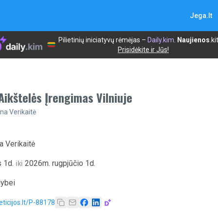
Jega.lt
Pilietinių iniciatyvų rėmėjas –
Daily.kim
.
Naujienos
.ki
Prisidėkite ir Jūs!
ikštelės Įrengimas Vilniuje
na Verikaitė
a Verikaitė
 1d.
2026m. rugpjūčio 1d.
iki
dybei
eticijos.lt/P-88178