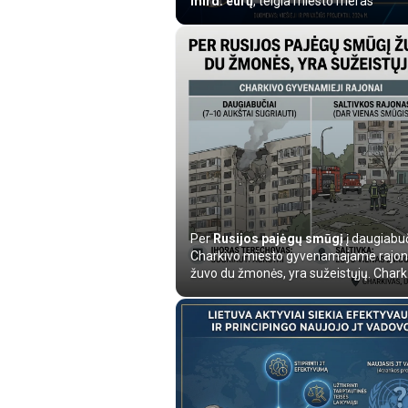
mlrd. eurų
, teigia miesto meras
Per
Rusijos pajėgų smūgį
į daugiabu
Charkivo miesto gyvenamajame rajo
žuvo du žmonės, yra sužeistųjų. Chark.