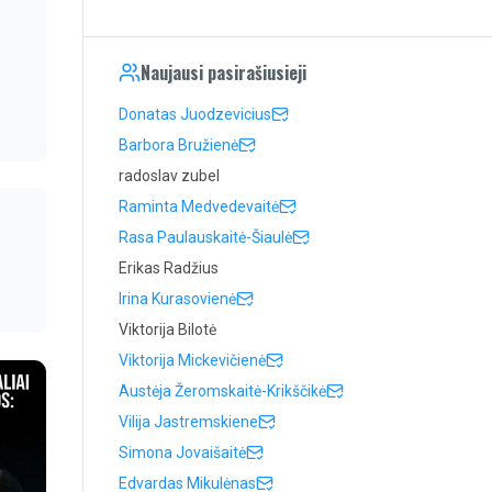
Naujausi pasirašiusieji
Donatas Juodzevicius
Barbora Bružienė
radoslav zubel
Raminta Medvedevaitė
Rasa Paulauskaitė-Šiaulė
Erikas Radžius
Irina Kurasovienė
Viktorija Bilotė
Viktorija Mickevičienė
Austėja Žeromskaitė-Krikščikė
Vilija Jastremskiene
Simona Jovaišaitė
Edvardas Mikulėnas