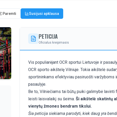
Paremti
Susijusi apklausa
PETICIJA
Oficialus kreipimasis
Vis populiarėjant OCR sportui Lietuvoje ir pasauly
OCR sporto aikštelę Vilniuje. Tokia aikštelė sud
sportininkams efektyviau pasiruošti varžyboms ir
pasaulyje.
Be to, Vilniečiams tai būtų puiki galimybė lavinti
leisti laisvalaikį su šeima.
Ši aikštelė skatintų 
vienytų žmones bendram tikslui.
Šia peticija siekiama parodyti, kiek daug yra bendr