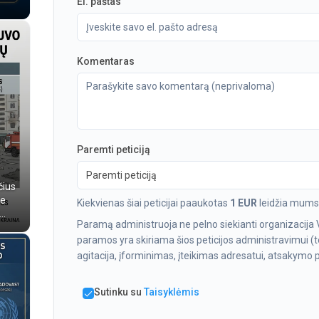
El. paštas
Komentaras
Paremti peticiją
Paremti peticiją
čius
ne
Kiekvienas šiai peticijai paaukotas
1 EUR
leidžia mums 
..
Paramą administruoja ne pelno siekianti organizacija 
paramos yra skiriama šios peticijos administravimui (te
agitacija, įforminimas, įteikimas adresatui, atsakymo pa
Sutinku su
Taisyklėmis