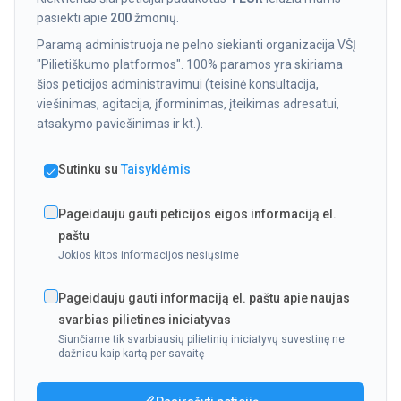
pasiekti apie
200
žmonių.
Paramą administruoja ne pelno siekianti organizacija VŠĮ
"Pilietiškumo platformos". 100% paramos yra skiriama
šios peticijos administravimui (teisinė konsultacija,
viešinimas, agitacija, įforminimas, įteikimas adresatui,
atsakymo paviešinimas ir kt.).
Sutinku su
Taisyklėmis
Pageidauju gauti peticijos eigos informaciją el.
paštu
Jokios kitos informacijos nesiųsime
Pageidauju gauti informaciją el. paštu apie naujas
svarbias pilietines iniciatyvas
Siunčiame tik svarbiausių pilietinių iniciatyvų suvestinę ne
dažniau kaip kartą per savaitę