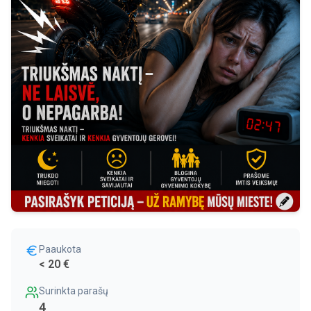
Paaukota
< 20 €
Surinkta parašų
4