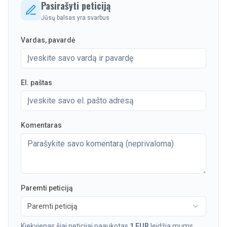
Pasirašyti peticiją
Jūsų balsas yra svarbus
Vardas, pavardė
El. paštas
Komentaras
Paremti peticiją
Paremti peticiją
Kiekvienas šiai peticijai paaukotas
1 EUR
leidžia mums