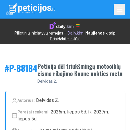
Open
Pilietinių iniciatyvų rėmėjas –
Daily.kim
.
Naujienos
.kitaip
Prisidėkite ir Jūs!
#P-
88184
Peticija dėl triukšmingų motociklų
eismo ribojimo Kaune nakties metu
Deividas Ž.
Deividas Ž.
Autorius:
2026m. liepos 5d.
2027m.
Parašai renkami:
iki
liepos 5d.