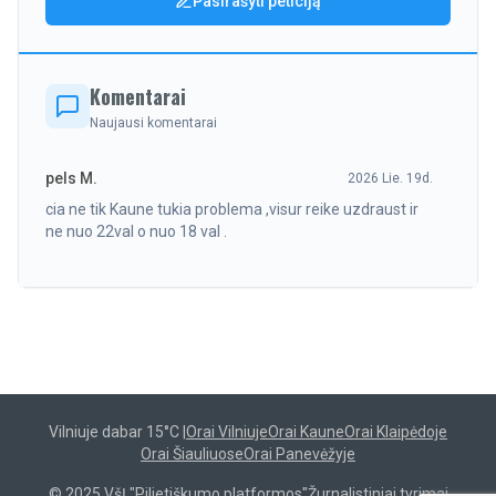
Pasirašyti peticiją
Komentarai
Naujausi komentarai
pels M.
2026 Lie. 19d.
cia ne tik Kaune tukia problema ,visur reike uzdraust ir
ne nuo 22val o nuo 18 val .
Vilniuje dabar
15
°C |
Orai Vilniuje
Orai Kaune
Orai Klaipėdoje
Orai Šiauliuose
Orai Panevėžyje
© 2025 VšĮ "Pilietiškumo platformos"
Žurnalistiniai tyrimai